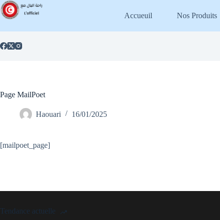
Passer
au
Accueuil
Nos Produits
contenu
Page MailPoet
Haouari
16/01/2025
[mailpoet_page]
Tendance actuelle