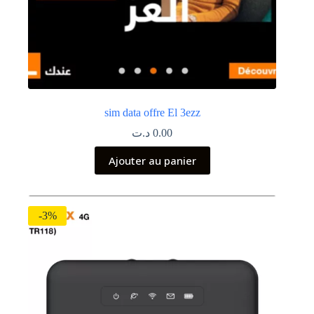
sim data offre El 3ezz
د.ت
0.00
Ajouter au panier
-3%