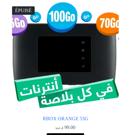
ÉPUISÉ
RBOX ORANGE 55G
د.ت
99.00