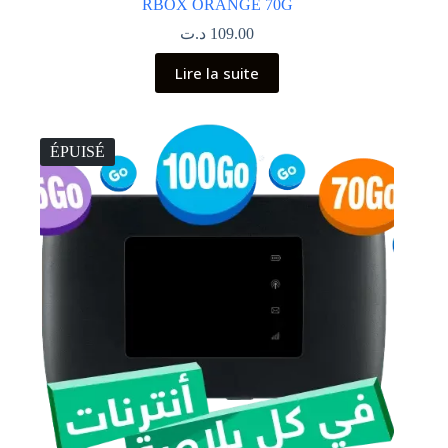
RBOX ORANGE 70G
د.ت
109.00
Lire la suite
ÉPUISÉ