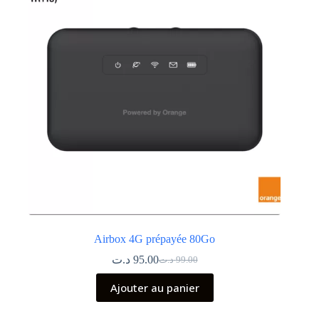
Airbox 4G prépayée 80Go
د.ت
95.00
د.ت
99.00
Le
Le
prix
prix
Ajouter au panier
initial
actuel
était :
est :
99.00 د.ت.
95.00 د.ت.