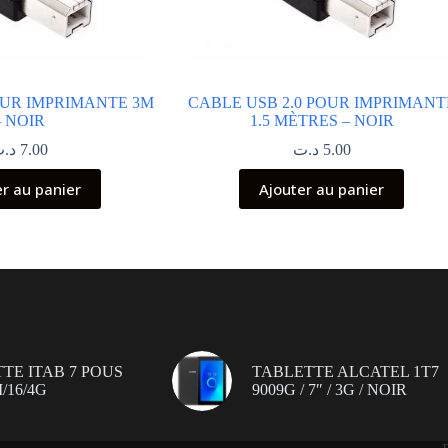
UR IMPRIMANTE 3M
CABLE USB 2.0 POUR IMPRIMANT
– NOIR
1.5 MÈTRES – NOIR
د.
7.00
د.ت
5.00
er au panier
Ajouter au panier
TE ITAB 7 POUS
TABLETTE ALCATEL 1T7
/16/4G
9009G / 7″ / 3G / NOIR