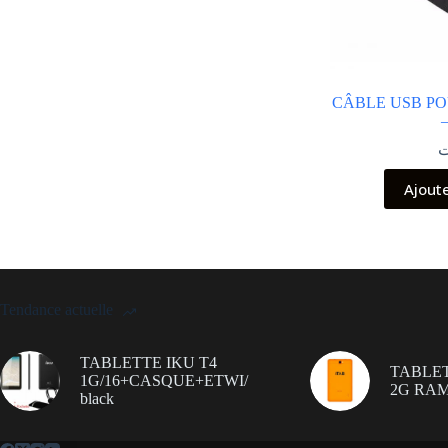
CÂBLE USB PO
ت
Ajout
Tendance actuelle
TABLETTE IKU T4
TABLET
1G/16+CASQUE+ETWI/
2G RAM
black