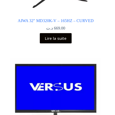
AIWA 32″ MD320K-V – 165HZ – CURVED
د.ت
669.00
Lire la suite