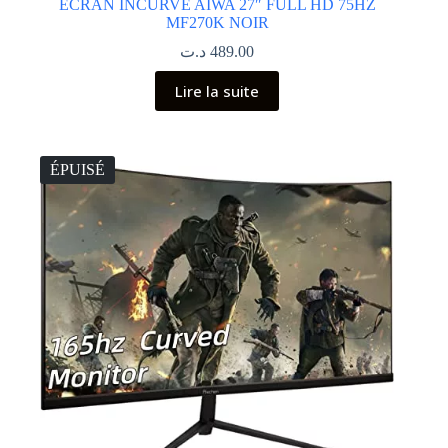
ECRAN INCURVÉ AIWA 27″ FULL HD 75HZ
MF270K NOIR
د.ت
489.00
Lire la suite
ÉPUISÉ