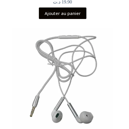
د.ت
19.90
Ajouter au panier