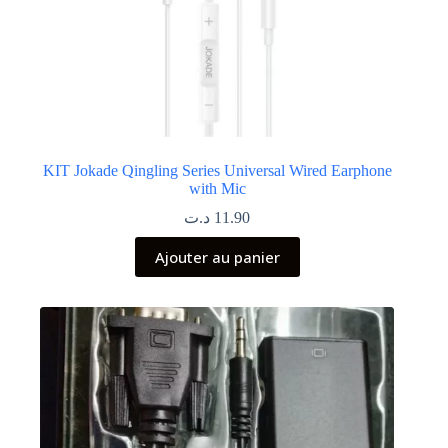
KIT Jokade Qingling Series Universal Wired Earphone
with Mic
د.ت
11.90
Ajouter au panier