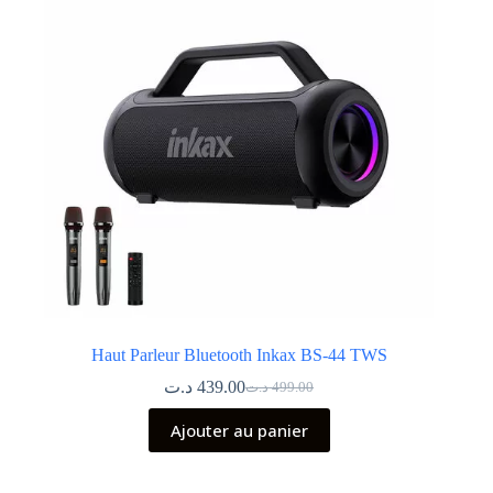
Haut Parleur Bluetooth Inkax BS-44 TWS
د.ت
439.00
د.ت
499.00
Le
Le
prix
prix
Ajouter au panier
initial
actuel
était :
est :
499.00 د.ت.
439.00 د.ت.