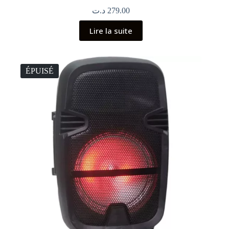
د.ت
279.00
Lire la suite
ÉPUISÉ