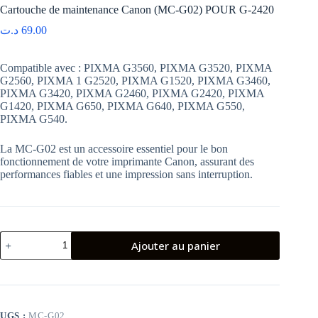
Cartouche de maintenance Canon (MC-G02) POUR G-2420
د.ت
69.00
Compatible avec : PIXMA G3560, PIXMA G3520, PIXMA
G2560, PIXMA 1 G2520, PIXMA G1520, PIXMA G3460,
PIXMA G3420, PIXMA G2460, PIXMA G2420, PIXMA
G1420, PIXMA G650, PIXMA G640, PIXMA G550,
PIXMA G540.
La MC-G02 est un accessoire essentiel pour le bon
fonctionnement de votre imprimante Canon, assurant des
performances fiables et une impression sans interruption.
quantité
Ajouter au panier
de
Cartouche
de
maintenance
Canon
(MC-
UGS :
MC-G02