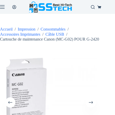
Passer
au
Panier
contenu
d’achat
Accueil
/
Impression
/
Consommables
/
Accessoires Imprimantes
/
Câble USB
/
Cartouche de maintenance Canon (MC-G02) POUR G-2420