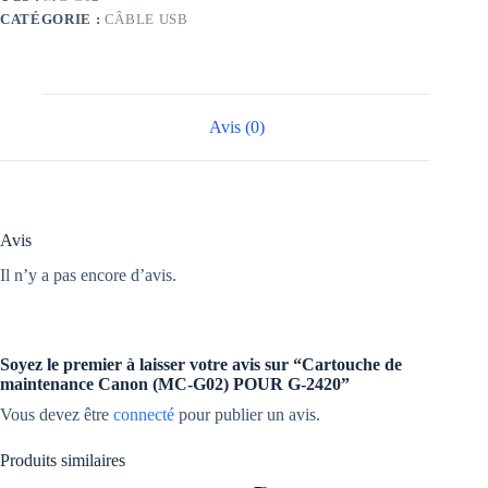
G02)
CATÉGORIE :
CÂBLE USB
POUR
G-
2420
Avis (0)
Avis
Il n’y a pas encore d’avis.
Soyez le premier à laisser votre avis sur “Cartouche de
maintenance Canon (MC-G02) POUR G-2420”
Vous devez être
connecté
pour publier un avis.
Produits similaires