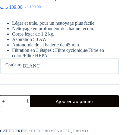
د.ت
189.00
د.ت
199.00
Le
Le
prix
prix
initial
actuel
Léger et utile, pour un nettoyage plus facile.
était :
est :
Nettoyage en profondeur de chaque recoin.
199.00 د.ت.
189.00 د.ت.
Corps léger de 1,2 kg.
Aspiration 50 AW.
Autonomie de la batterie de 45 min.
Filtration en 3 étapes : Filtre cyclonique/Filtre en
coton/Filtre HEPA.
Couleur
: BLANC
quantité
Ajouter au panier
de
Mi
Vacuum
Cleaner
Mini
Aspirateur
CATÉGORIES :
ELECTROMÉNAGER
,
PROMO