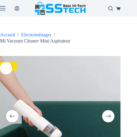
Passer
au
Panier
contenu
d’achat
Accueil
/
Electroménager
/
Mi Vacuum Cleaner Mini Aspirateur
-5%