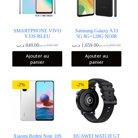
SMARTPHONE VIVO
Samsung Galaxy A33
Y33S BLEU
5G 8G+128G NOIR
د.ت
849.00
د.ت
1,659.00
د.ت
949.00
د.ت
1,699.00
Le
Le
Le
Le
prix
prix
prix
prix
Ajouter au
Ajouter au
initial
actuel
initial
actuel
panier
panier
était :
est :
était :
est :
1,699.00 د.ت.
1,659.00 د.ت.
949.00 د.ت.
849.00 د.ت.
-2%
-2%
Xiaomi Redmi Note 10S
HUAWEI WATCH GT