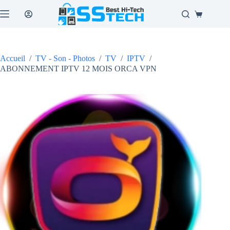
Passer
au
Panier
contenu
d’achat
Accueil
/
TV - Son - Photos
/
TV
/
IPTV
/
ABONNEMENT IPTV 12 MOIS ORCA VPN