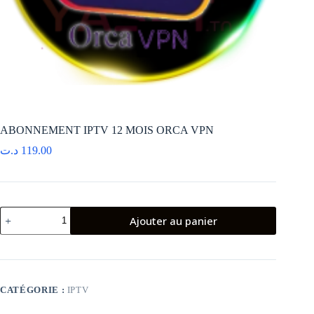
ABONNEMENT IPTV 12 MOIS ORCA VPN
د.ت
119.00
quantité
Ajouter au panier
de
ABONNEMENT
IPTV
12
MOIS
ORCA
CATÉGORIE :
IPTV
VPN