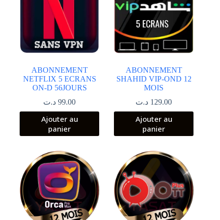
ABONNEMENT
ABONNEMENT
NETFLIX 5 ECRANS
SHAHID VIP-OND 12
ON-D 56JOURS
MOIS
د.ت
99.00
د.ت
129.00
Ajouter au
Ajouter au
panier
panier