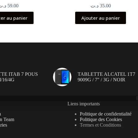
د.ت
59.00
د.ت
35.00
ter au panier
Ajouter au panier
TE ITAB 7 POUS
TABLETTE ALCATEL 1T7
/16/4G
9009G / 7″ / 3G / NOIR
Liens importants
n
Politique de confidentialité
on Team
Politique des Cookies
ries
Termes et Conditions