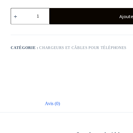
quantité
de
Ajoute
APPLE
20W
USB-
C
POWER
ADAPTER
CATÉGORIE :
CHARGEURS ET CÂBLES POUR TÉLÉPHONES
+
PD
CABLE
PACKING
2
IN
1
ONLY
WHITE
Avis (0)