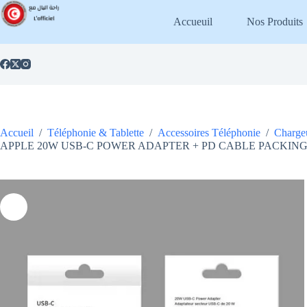
Passer
au
Accueuil
Nos Produits
contenu
Accueil
/
Téléphonie & Tablette
/
Accessoires Téléphonie
/
Chargeu
APPLE 20W USB-C POWER ADAPTER + PD CABLE PACKING 