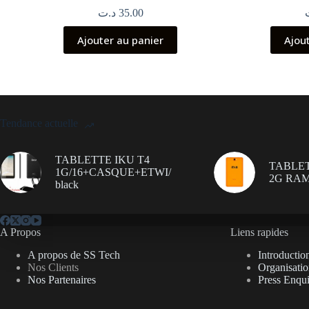
د.ت
35.00
Ajouter au panier
Ajou
Tendance actuelle
TABLETTE IKU T4
TABLET
1G/16+CASQUE+ETWI/
2G RAM
black
A Propos
Liens rapides
A propos de SS Tech
Introductio
Nos Clients
Organisati
Nos Partenaires
Press Enqui