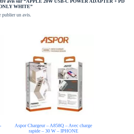
er votre avis sur “APPLE 20W USB-C POWER ADAPTER + PD
 ONLY WHITE”
 publier un avis.
-
Aspor Chargeur – A858Q – Avec charge
rapide – 30 W – IPHONE