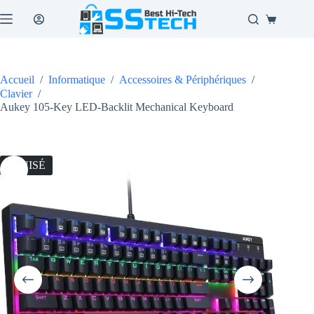
Passer
au
Panier
contenu
d’achat
Accueil
/
Informatique
/
Accessoires & Périphériques
/
Clavier
/
Aukey 105-Key LED-Backlit Mechanical Keyboard
ÉPUISÉ