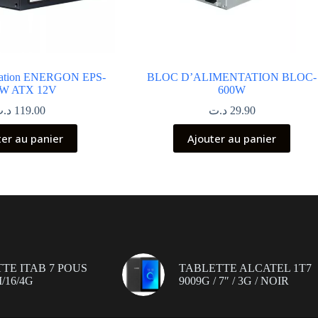
ntation ENERGON EPS-
BLOC D’ALIMENTATION BLOC-
0W ATX 12V
600W
د.
119.00
د.ت
29.90
ter au panier
Ajouter au panier
TE ITAB 7 POUS
TABLETTE ALCATEL 1T7
/16/4G
9009G / 7″ / 3G / NOIR