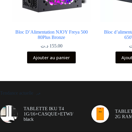
Bloc D’Alimentation NJOY Freya 500
Bloc d’alime
80Plus Bronze
65
د.ت
155.00
ت
Ajouter au panier
Ajou
Tendance actuelle
TABLETTE IKU T4
TABLET
1G/16+CASQUE+ETWI/
2G RAM
black