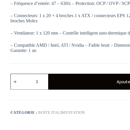
– Fréquence d’entrée: 47 – 63Hz – Protection: OCP / OVP / SC
– Connecteurs: 1 x 20 + 4 broches 1 x ATX / connecteurs EPS 1
broches Molex
– Ventilateur: 1 x 120 mm – Contrôle intelligent auto-thermique d
– Compatible AMD / Intel, ATI / Nvidia – Faible bruit – Dimens
Garantie: 1 an
quantité
de
Ajoute
Bloc
D'Alimentation
NJOY
Astro
550
80Plus
CATÉGORIE :
BOITE D'ALIMENTATION
Bronze