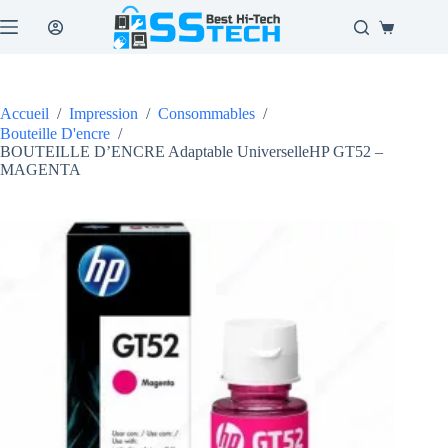
Passer
au
Panier
contenu
d’achat
Accueil
/
Impression
/
Consommables
/
Bouteille D'encre
/
BOUTEILLE D’ENCRE Adaptable UniverselleHP GT52 –
MAGENTA