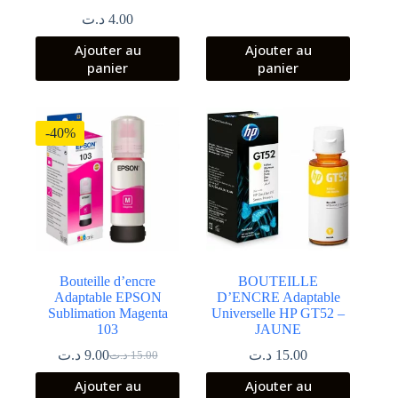
prix
prix
د.ت
4.00
initial
actuel
était :
est :
Ajouter au
Ajouter au
15.00 د.ت.
9.00 د.ت.
panier
panier
-40%
Bouteille d’encre
BOUTEILLE
Adaptable EPSON
D’ENCRE Adaptable
Sublimation Magenta
Universelle HP GT52 –
103
JAUNE
د.ت
9.00
د.ت
15.00
د.ت
15.00
Le
Le
prix
prix
Ajouter au
Ajouter au
initial
actuel