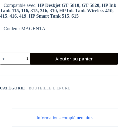
– Compatible avec:
HP Deskjet GT 5810, GT 5820, HP Ink
Tank 115, 116, 315, 316, 319, HP Ink Tank Wireless 410,
415, 416, 419, HP Smart Tank 515, 615
– Couleur: MAGENTA
quantité
Ajouter au panier
de
BOUTEILLE
D'ENCRE
Adaptable
UniverselleHP
GT52
CATÉGORIE :
BOUTEILLE D'ENCRE
-
MAGENTA
Informations complémentaires