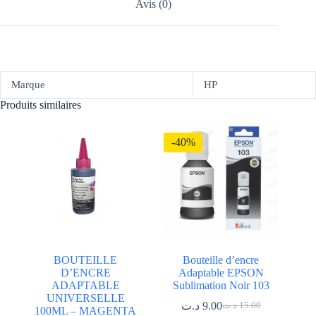
Avis (0)
Marque
HP
Produits similaires
-40%
BOUTEILLE
Bouteille d’encre
D’ENCRE
Adaptable EPSON
ADAPTABLE
Sublimation Noir 103
UNIVERSELLE
د.ت
9.00
د.ت
15.00
100ML – MAGENTA
Le
Le