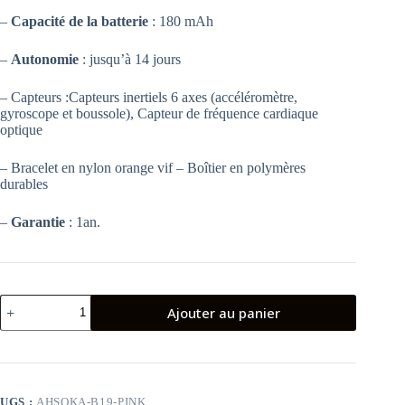
–
Capacité de la batterie
: 180 mAh
–
Autonomie
: jusqu’à 14 jours
– Capteurs :Capteurs inertiels 6 axes (accéléromètre,
gyroscope et boussole), Capteur de fréquence cardiaque
optique
– Bracelet en nylon orange vif – Boîtier en polymères
durables
–
Garantie
: 1an.
quantité
Ajouter au panier
de
BRACELET
CONNECTÉE
HUAWEI
BAND
8
UGS :
AHSOKA-B19-PINK