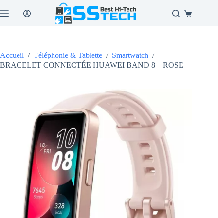
Passer
au
Panier
contenu
d’achat
Accueil
/
Téléphonie & Tablette
/
Smartwatch
/
BRACELET CONNECTÉE HUAWEI BAND 8 – ROSE