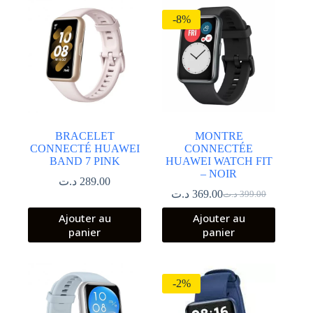
-8%
BRACELET
MONTRE
CONNECTÉ HUAWEI
CONNECTÉE
BAND 7 PINK
HUAWEI WATCH FIT
– NOIR
د.ت
289.00
د.ت
369.00
د.ت
399.00
Le
Le
prix
prix
Ajouter au
Ajouter au
initial
actuel
panier
panier
était :
est :
399.00 د.ت.
369.00 د.ت.
-2%