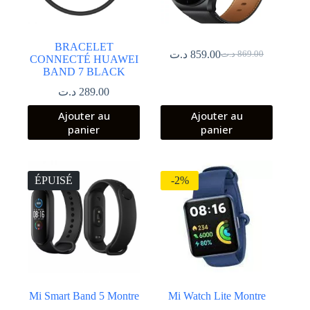
BRACELET
د.ت
859.00
د.ت
869.00
CONNECTÉ HUAWEI
Le
Le
BAND 7 BLACK
prix
prix
initial
actuel
د.ت
289.00
était :
est :
869.00 د.ت.
859.00 د.ت.
Ajouter au
Ajouter au
panier
panier
ÉPUISÉ
-2%
Mi Smart Band 5 Montre
Mi Watch Lite Montre