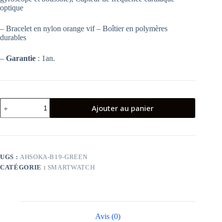
optique
– Bracelet en nylon orange vif – Boîtier en polymères
durables
–
Garantie
: 1an.
quantité
Ajouter au panier
de
BRACELET
CONNECTÉE
HUAWEI
BAND
8
UGS :
AHSOKA-B19-GREEN
-
CATÉGORIE :
SMARTWATCH
VERT
Avis (0)