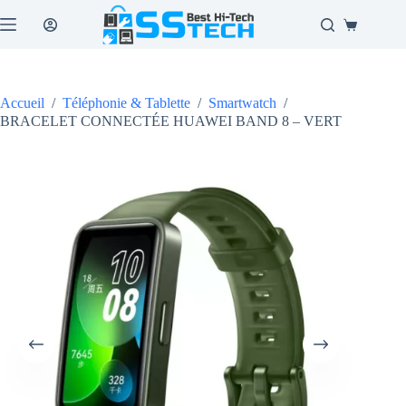
Passer
au
Panier
contenu
d’achat
Accueil
/
Téléphonie & Tablette
/
Smartwatch
/
BRACELET CONNECTÉE HUAWEI BAND 8 – VERT