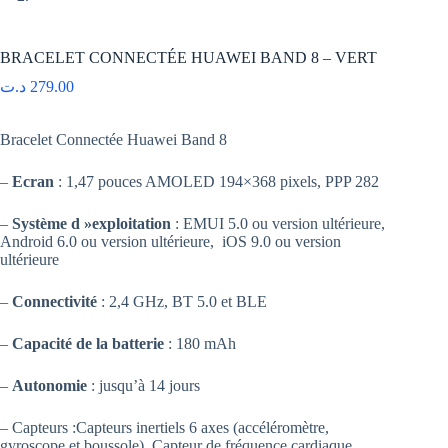
BRACELET CONNECTÉE HUAWEI BAND 8 – VERT
د.ت
279.00
Bracelet Connectée Huawei Band 8
–
Ecran
: 1,47 pouces AMOLED 194×368 pixels, PPP 282
–
Système d »exploitation
: EMUI 5.0 ou version ultérieure,
Android 6.0 ou version ultérieure, iOS 9.0 ou version
ultérieure
–
Connectivité
: 2,4 GHz, BT 5.0 et BLE
–
Capacité de la batterie
: 180 mAh
–
Autonomie
: jusqu’à 14 jours
– Capteurs :Capteurs inertiels 6 axes (accéléromètre,
gyroscope et boussole), Capteur de fréquence cardiaque