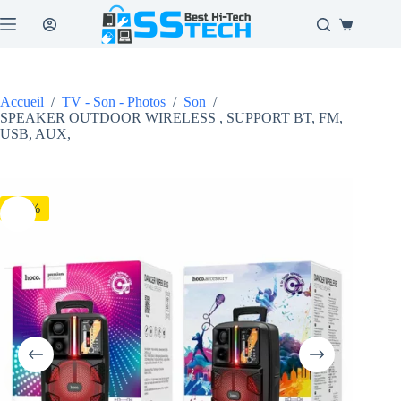
Passer
au
Panier
contenu
d’achat
Accueil
/
TV - Son - Photos
/
Son
/
SPEAKER OUTDOOR WIRELESS , SUPPORT BT, FM,
USB, AUX,
-10%