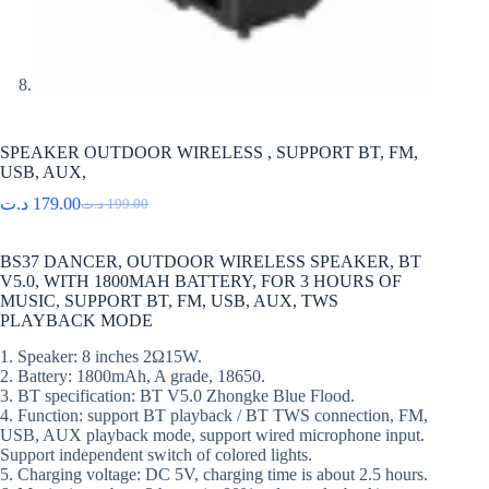
SPEAKER OUTDOOR WIRELESS , SUPPORT BT, FM,
USB, AUX,
د.ت
179.00
د.ت
199.00
Le
Le
prix
prix
initial
actuel
BS37 DANCER, OUTDOOR WIRELESS SPEAKER, BT
était :
est :
V5.0, WITH 1800MAH BATTERY, FOR 3 HOURS OF
199.00 د.ت.
179.00 د.ت.
MUSIC, SUPPORT BT, FM, USB, AUX, TWS
PLAYBACK MODE
1. Speaker: 8 inches 2Ω15W.
2. Battery: 1800mAh, A grade, 18650.
3. BT specification: BT V5.0 Zhongke Blue Flood.
4. Function: support BT playback / BT TWS connection, FM,
USB, AUX playback mode, support wired microphone input.
Support independent switch of colored lights.
5. Charging voltage: DC 5V, charging time is about 2.5 hours.