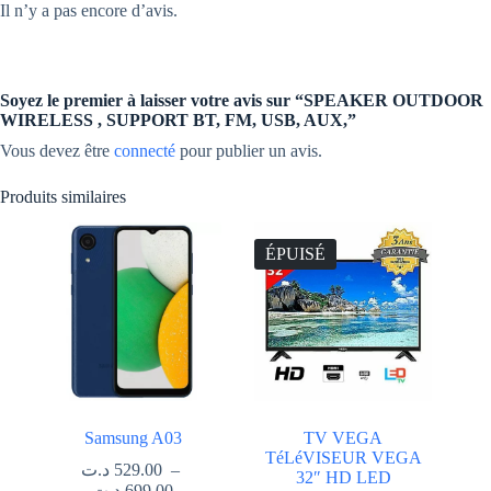
Il n’y a pas encore d’avis.
Soyez le premier à laisser votre avis sur “SPEAKER OUTDOOR
WIRELESS , SUPPORT BT, FM, USB, AUX,”
Vous devez être
connecté
pour publier un avis.
Produits similaires
ÉPUISÉ
Samsung A03
TV VEGA
TéLéVISEUR VEGA
د.ت
529.00
–
32″ HD LED
Plage
د.ت
699.00