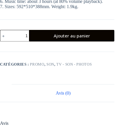
6. Music time: about 3 hours (at 80% volume playback).
7. Sizes: 592*510*388mm. Weight: 1.9kg.
quantité
Ajouter au panier
de
SPEAKER
OUTDOOR
WIRELESS
,
SUPPORT
CATÉGORIES :
PROMO
,
SON
,
TV - SON - PHOTOS
BT,
FM,
USB,
AUX,
Avis (0)
Avis