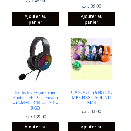
د.ت
45.00
د.ت
39.00
Ajouter au
Ajouter au
panier
panier
Fantech Casque de jeu
CASQUE SANS FIL
Fantech HG22 – Fusion
MP3 BEST SOUND
– C-Media Chipset 7.1 –
M44
RGB
د.ت
33.00
د.ت
139.00
Ajouter au
Ajouter au