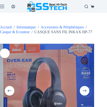
Passer
au
Panier
contenu
d’achat
Accueil
/
Informatique
/
Accessoires & Périphériques
/
Casque & Ecouteur
/
CASQUE SANS FIL INKAX HP-77