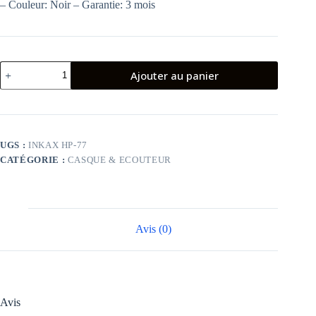
– Couleur: Noir – Garantie: 3 mois
quantité
Ajouter au panier
de
CASQUE
SANS
FIL
INKAX
HP-
UGS :
INKAX HP-77
77
CATÉGORIE :
CASQUE & ECOUTEUR
Avis (0)
Avis