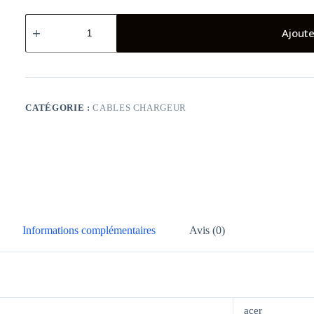
quantité
de
Ajoute
Chargeur
Adaptable
Acer
19V
/
3.42A
CATÉGORIE :
CABLES CHARGEUR
Informations complémentaires
Avis (0)
acer