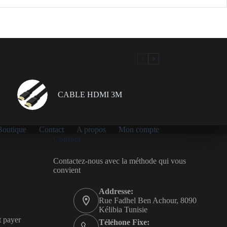
CABLE HDMI 3M
Boutique
Contact
A propos
Mon compte
Contact
Contactez-nous avec la méthode qui vous
convient
Addresse:
Rue Fadhel Ben Achour, 8090
Kélibia Tunisie
t payer
Téléhone Fixe: