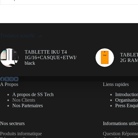
Tendance actuelle
TABLETTE IKU T4
TABLET
1G/16+CASQUE+ETWI/
2G RAM
black
A Propos
Liens rapides
A propos de SS Tech
Introductio
Nos Clients
Organisati
Nos Partenaires
Press Enqui
Nos secteurs
Informations utile
Produits informatique
Question Répon