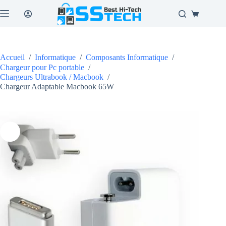
Passer
au
Panier
contenu
d’achat
Accueil
/
Informatique
/
Composants Informatique
/
Chargeur pour Pc portable
/
Chargeurs Ultrabook / Macbook
/
Chargeur Adaptable Macbook 65W