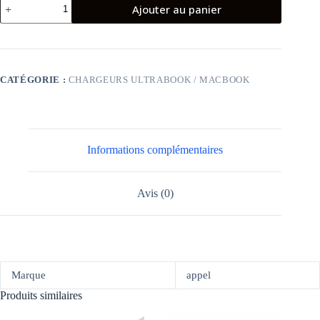
Ajouter au panier
de
Chargeur
Adaptable
Macbook
65W
CATÉGORIE :
CHARGEURS ULTRABOOK / MACBOOK
Informations complémentaires
Avis (0)
Marque
appel
Produits similaires