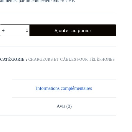
alimentés par un connecteur Micro USB
quantité
Ajouter au panier
de
Chargeur
ICONIX
Micro
USB
Double
CATÉGORIE :
CHARGEURS ET CÂBLES POUR TÉLÉPHONES
Ports
2.4A
-
Blanc
Informations complémentaires
Avis (0)