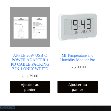
65.00 د.ت.
140.00 د.ت.
APPLE 20W USB-C
Mi Temperature and
POWER ADAPTER +
Humidity Monitor Pro
PD CABLE PACKING
د.ت
99.00
2 IN 1 ONLY WHITE
د.ت
79.00
Ajouter au
Ajouter au
panier
panier