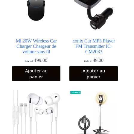
Mi 20W Wireless Car
conix Car MP3 Player
Charger Chargeur de
FM Transmitter IC-
voiture sans fil
CM2033
د.ت
199.00
د.ت
49.00
Ajouter au
Ajouter au
panier
panier