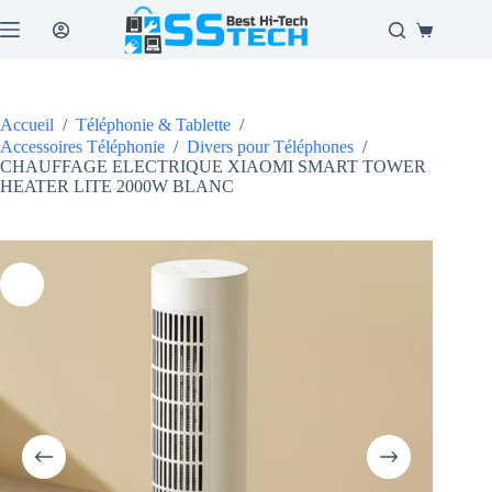
Passer
au
Panier
contenu
d’achat
Accueil
/
Téléphonie & Tablette
/
Accessoires Téléphonie
/
Divers pour Téléphones
/
CHAUFFAGE ELECTRIQUE XIAOMI SMART TOWER
HEATER LITE 2000W BLANC