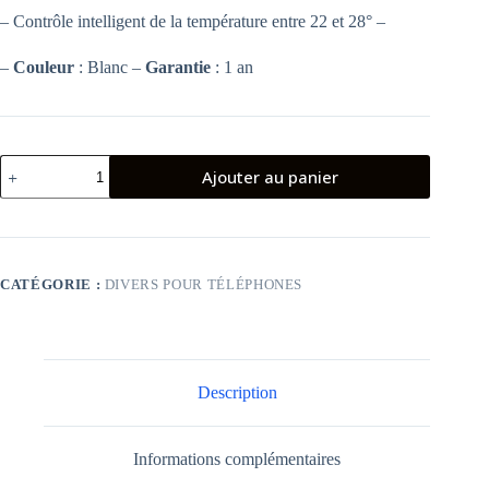
– Contrôle intelligent de la température entre 22 et 28° –
–
Couleur
: Blanc –
Garantie
: 1 an
quantité
Ajouter au panier
de
CHAUFFAGE
ELECTRIQUE
XIAOMI
SMART
TOWER
CATÉGORIE :
DIVERS POUR TÉLÉPHONES
HEATER
LITE
2000W
BLANC
Description
Informations complémentaires