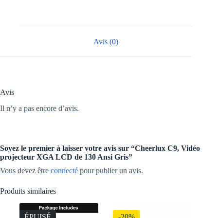
de
130
Ansi
Gris
Avis (0)
Avis
Il n’y a pas encore d’avis.
Soyez le premier à laisser votre avis sur “Cheerlux C9, Vidéo
projecteur XGA LCD de 130 Ansi Gris”
Vous devez être
connecté
pour publier un avis.
Produits similaires
ÉPUISÉ
-20%