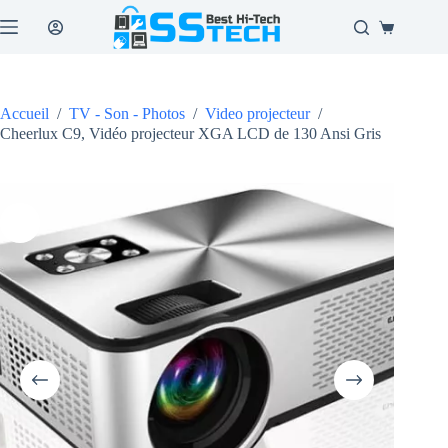
Passer
au
Panier
contenu
d’achat
Accueil
/
TV - Son - Photos
/
Video projecteur
/
Cheerlux C9, Vidéo projecteur XGA LCD de 130 Ansi Gris