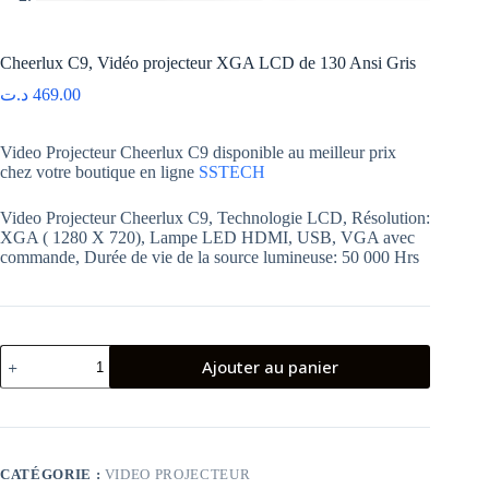
Cheerlux C9, Vidéo projecteur XGA LCD de 130 Ansi Gris
د.ت
469.00
Video Projecteur Cheerlux C9 disponible au meilleur prix
chez votre boutique en ligne
SSTECH
Video Projecteur Cheerlux C9, Technologie LCD, Résolution:
XGA ( 1280 X 720), Lampe LED HDMI, USB, VGA avec
commande, Durée de vie de la source lumineuse: 50 000 Hrs
quantité
Ajouter au panier
de
Cheerlux
C9,
Vidéo
projecteur
XGA
CATÉGORIE :
VIDEO PROJECTEUR
LCD