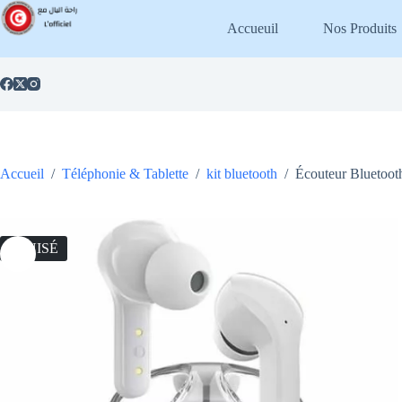
Passer
au
Accueuil
Nos Produits
contenu
Accueil
/
Téléphonie & Tablette
/
kit bluetooth
/
Écouteur Bluetoot
ÉPUISÉ