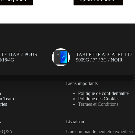
était :
est :
initial
actuel
était :
est :
499.00 د.ت.
399.00 د.ت.
1,299.00 د.ت.
1,269.00 د.ت.
TE ITAB 7 POUS
TABLETTE ALCATEL 1T7
/16/4G
9009G / 7″ / 3G / NOIR
Liens importants
n
Politique de confidentialité
on Team
Politique des Cookies
ries
Termes et Conditions
s
Livraison
se Q&A
Une commande peut etre expédier e