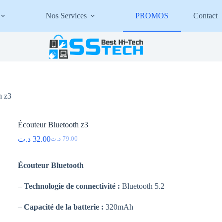
Nos Services
PROMOS
Contact
h z3
Écouteur Bluetooth z3
د.ت
32.00
د.ت
79.00
Le
Le
prix
prix
initial
actuel
Écouteur Bluetooth
était :
est :
79.00 د.ت.
32.00 د.ت.
–
Technologie de connectivité :
Bluetooth 5.2
–
Capacité de la batterie :
320mAh