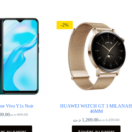
-2%
ne Vivo Y1s Noir
HUAWEI WATCH GT 3 MILANAI
46MM
99.00
د.ت
499.00
Le
Le
د.ت
1,269.00
د.ت
1,299.00
prix
prix
Le
Le
initial
actuel
prix
prix
ter au panier
Ajouter au panier