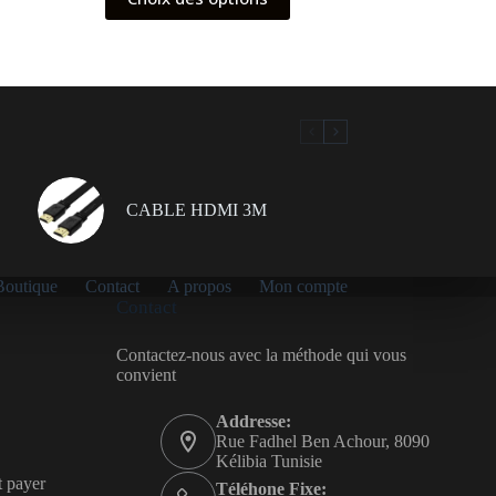
produit
à
a
699.00 د.ت
plusieurs
variations.
Les
options
peuvent
être
choisies
sur
la
CABLE HDMI 3M
page
du
produit
Boutique
Contact
A propos
Mon compte
Contact
Contactez-nous avec la méthode qui vous
convient
Addresse:
Rue Fadhel Ben Achour, 8090
Kélibia Tunisie
t payer
Téléhone Fixe: