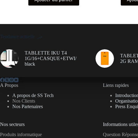
initial
actuel
était :
est :
399.00 د.ت.
359.00 د.ت.
Tendance actuelle
TABLETTE IKU T4
TABLET
1G/16+CASQUE+ETWI/
2G RAM
black
A Propos
Liens rapides
A propos de SS Tech
Introductio
Nos Clients
Organisati
Nos Partenaires
Press Enqui
Nos secteurs
Informations utile
Produits informatique
Question Répon