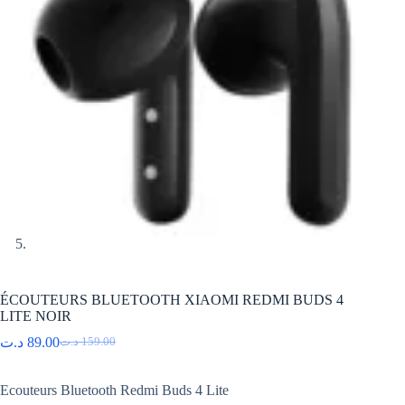
ÉCOUTEURS BLUETOOTH XIAOMI REDMI BUDS 4
LITE NOIR
د.ت
89.00
د.ت
159.00
Le
Le
prix
prix
initial
actuel
Ecouteurs Bluetooth Redmi Buds 4 Lite
était :
est :