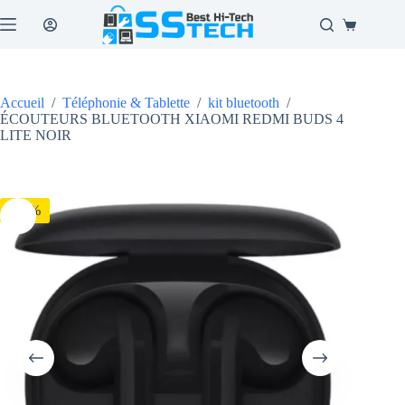
Passer
au
Panier
contenu
d’achat
Accueil
/
Téléphonie & Tablette
/
kit bluetooth
/
ÉCOUTEURS BLUETOOTH XIAOMI REDMI BUDS 4
LITE NOIR
-44%