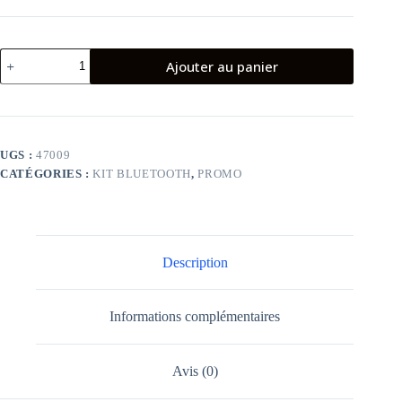
quantité
Ajouter au panier
de
ÉCOUTEURS
BLUETOOTH
XIAOMI
REDMI
BUDS
UGS :
47009
4
CATÉGORIES :
KIT BLUETOOTH
,
PROMO
LITE
NOIR
Description
Informations complémentaires
Avis (0)