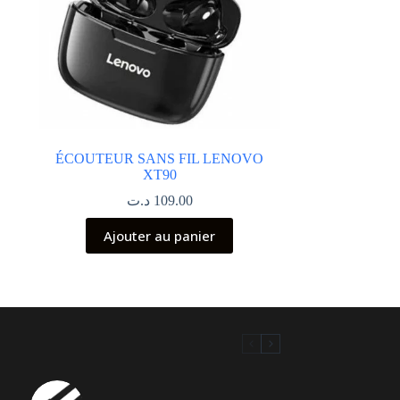
ÉCOUTEUR SANS FIL LENOVO
XT90
د.ت
109.00
Ajouter au panier