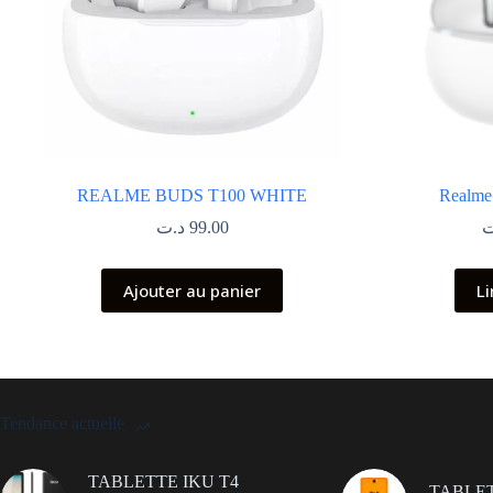
REALME BUDS T100 WHITE
Realme
د.ت
99.00
ت
Ajouter au panier
Li
Tendance actuelle
TABLETTE IKU T4
TABLET