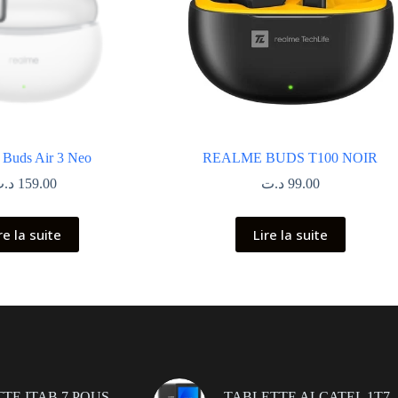
 Buds Air 3 Neo
REALME BUDS T100 NOIR
د.
159.00
د.ت
99.00
re la suite
Lire la suite
TE ITAB 7 POUS
TABLETTE ALCATEL 1T7