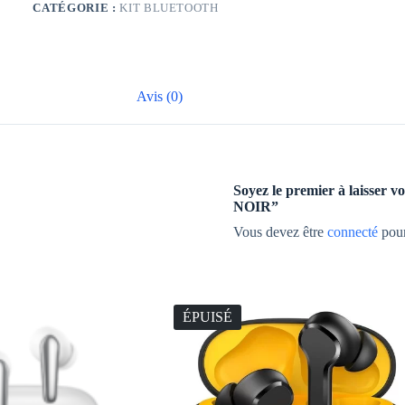
CATÉGORIE :
KIT BLUETOOTH
NOIR
Avis (0)
Soyez le premier à laiss
NOIR”
Vous devez être
connecté
pour
ÉPUISÉ