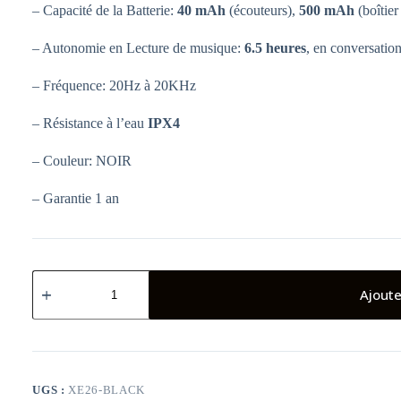
– Capacité de la Batterie:
40 mAh
(écouteurs),
500 mAh
(boîtier
– Autonomie en
Lecture de musique:
6.5 heures
, en conversatio
– Fréquence: 20Hz à 20KHz
– Résistance à l’eau
IPX4
– Couleur: NOIR
– Garantie 1 an
quantité
de
Ajoute
ÉCOUTEURS
SANS
FIL
INFINIX
XE26
TWS
UGS :
XE26-BLACK
-