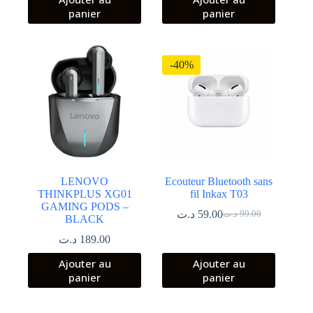
panier
panier
-40%
LENOVO
Ecouteur Bluetooth sans
THINKPLUS XG01
fil Inkax T03
GAMING PODS –
د.ت
59.00
د.ت
99.00
BLACK
Le
Le
prix
prix
د.ت
189.00
initial
actuel
était :
est :
Ajouter au
Ajouter au
99.00 د.ت.
59.00 د.ت.
panier
panier