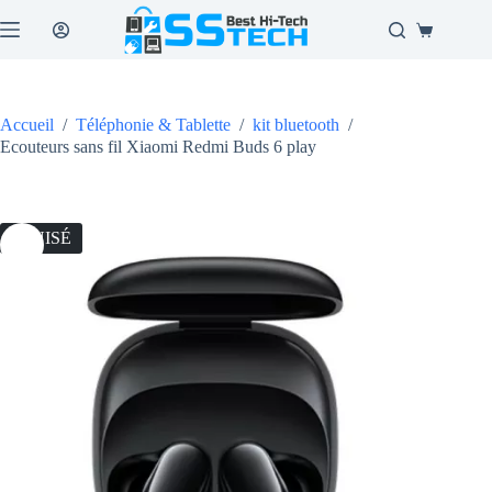
Passer
au
Panier
contenu
d’achat
Accueil
/
Téléphonie & Tablette
/
kit bluetooth
/
Ecouteurs sans fil Xiaomi Redmi Buds 6 play
ÉPUISÉ