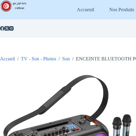
Passer
au
Accueuil
Nos Produits
contenu
Accueil
/
TV - Son - Photos
/
Son
/
ENCEINTE BLUETOOTH P