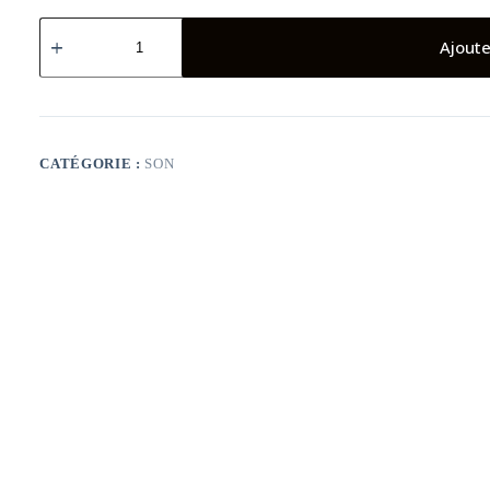
quantité
de
Ajoute
ENCEINTE
BLUETOOTH
PORTABLE
HOCO
BS54
PARTY
CATÉGORIE :
SON
+
DEUX
MICROPHONES
SANS
FIL