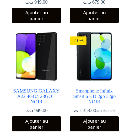
د.ت
949.00
د.ت
679.00
Ajouter au
Ajouter au
panier
panier
-10%
SAMSUNG GALAXY
Smartphone Infinix
A22 4GO/128GO –
Smart 6 HD 2go 32go
NOIR
NOIR
د.ت
949.00
د.ت
359.00
د.ت
399.00
Le
Le
prix
prix
Ajouter au
Ajouter au
initial
actuel
panier
panier
était :
est :
399.00 د.ت.
359.00 د.ت.