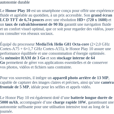
autonomie durable
Le
Honor Play 10
est un smartphone conçu pour offrir une expérience
fluide et agréable au quotidien, à un prix accessible. Son
grand écran
LCD TFT de 6,74 pouces
avec une résolution
HD+ (720 x 1600)
et
un
taux de rafraîchissement de 90 Hz
garantit une navigation fluide
et un confort visuel optimal, que ce soit pour regarder des vidéos, jouer
ou consulter vos réseaux sociaux.
Équipé du processeur
MediaTek Helio G81 Octa-core
(2×2,0 GHz
Cortex-A75 + 6×1,7 GHz Cortex-A55), le Honor Play 10 assure une
performance équilibrée et une consommation d’énergie optimisée.
Sa
mémoire RAM de 3 Go
et son
stockage interne de 64
Go
permettent de gérer vos applications essentielles et de conserver
vos photos, vidéos et fichiers sans contrainte.
Pour vos souvenirs, il intègre un
appareil photo arrière de 13 MP
,
capable de capturer des images claires et précises, ainsi qu’une
caméra
frontale de 5 MP
, idéale pour les selfies et appels vidéo.
Le Honor Play 10 est également doté d’une
batterie longue durée de
5000 mAh
, accompagnée d’une
charge rapide 10W
, garantissant une
autonomie suffisante pour une utilisation intensive tout au long de la
journée.