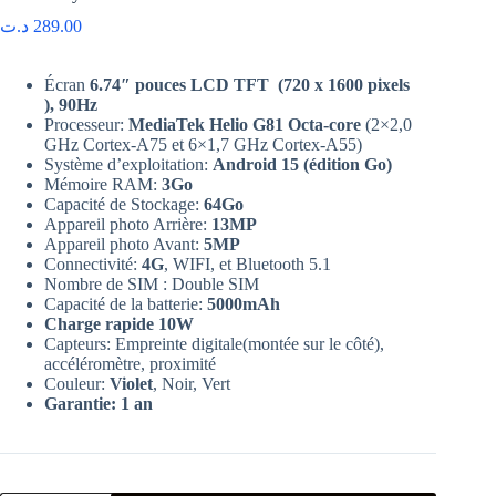
د.ت
289.00
Écran
6.74″ pouces LCD TFT (720 x 1600 pixels
), 90Hz
Processeur:
MediaTek Helio G81 Octa-core
(2×2,0
GHz Cortex-A75 et 6×1,7 GHz Cortex-A55)
Système d’exploitation:
Android 15 (édition Go)
Mémoire RAM:
3Go
Capacité de Stockage:
64Go
Appareil photo Arrière:
13MP
Appareil photo Avant:
5MP
Connectivité:
4G
, WIFI, et Bluetooth 5.1
Nombre de SIM : Double SIM
Capacité de la batterie:
5000mAh
Charge rapide 10W
Capteurs: Empreinte digitale(montée sur le côté),
accéléromètre, proximité
Couleur:
Violet
, Noir, Vert
Garantie: 1 an