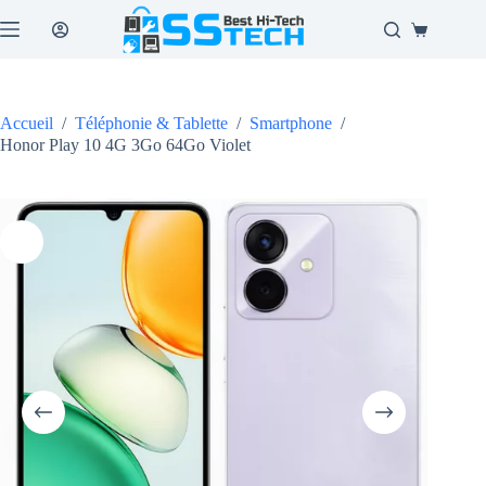
Passer
au
Panier
contenu
d’achat
Accueil
/
Téléphonie & Tablette
/
Smartphone
/
Honor Play 10 4G 3Go 64Go Violet