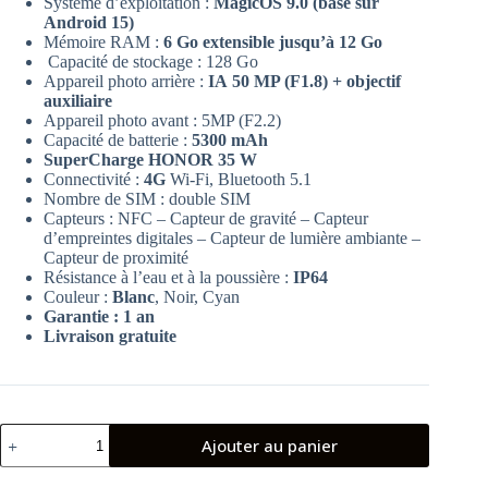
Système d’exploitation :
MagicOS 9.0 (basé sur
Android 15)
Mémoire RAM :
6 Go extensible jusqu’à 12 Go
Capacité de stockage : 128 Go
Appareil photo arrière :
IA
50 MP (F1.8) + objectif
auxiliaire
Appareil photo avant : 5MP (F2.2)
Capacité de batterie :
5300 mAh
SuperCharge HONOR 35 W
Connectivité :
4G
Wi-Fi, Bluetooth 5.1
Nombre de SIM : double SIM
Capteurs : NFC – Capteur de gravité – Capteur
d’empreintes digitales – Capteur de lumière ambiante –
Capteur de proximité
Résistance à l’eau et à la poussière :
IP64
Couleur :
Blanc
, Noir, Cyan
Garantie : 1 an
Livraison gratuite
quantité
Ajouter au panier
de
Honor
X6C