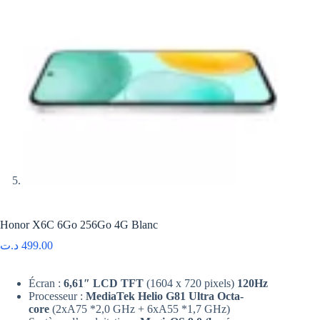
Honor X6C 6Go 256Go 4G Blanc
د.ت
499.00
Écran :
6,61″ LCD TFT
(1604 x 720 pixels)
120Hz
Processeur :
MediaTek Helio G81 Ultra Octa-
core
(2xA75 *2,0 GHz + 6xA55 *1,7 GHz)