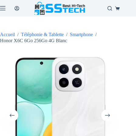
Passer
au
Panier
contenu
d’achat
Accueil
/
Téléphonie & Tablette
/
Smartphone
/
Honor X6C 6Go 256Go 4G Blanc