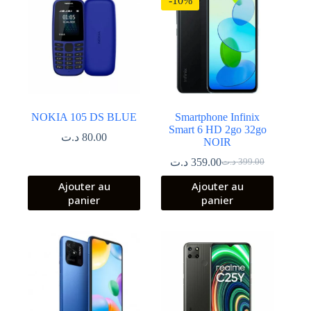
-10%
NOKIA 105 DS BLUE
Smartphone Infinix
Smart 6 HD 2go 32go
د.ت
80.00
NOIR
د.ت
359.00
د.ت
399.00
Le
Le
prix
prix
Ajouter au
Ajouter au
initial
actuel
panier
panier
était :
est :
399.00 د.ت.
359.00 د.ت.