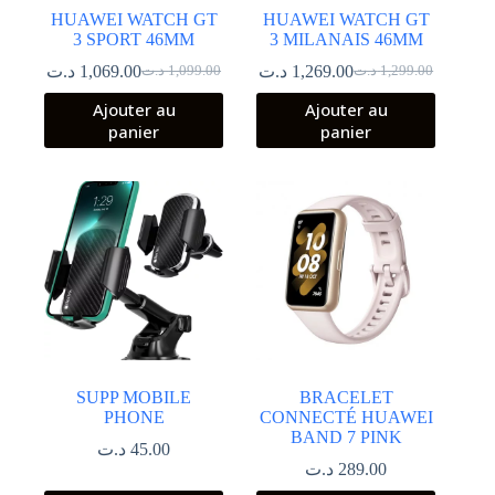
HUAWEI WATCH GT
HUAWEI WATCH GT
3 SPORT 46MM
3 MILANAIS 46MM
د.ت
1,069.00
د.ت
1,269.00
د.ت
1,099.00
د.ت
1,299.00
Le
Le
Le
Le
prix
prix
prix
prix
Ajouter au
Ajouter au
initial
actuel
initial
actuel
panier
panier
était :
est :
était :
est :
1,299.00 د.ت.
1,269.00 د.ت.
1,099.00 د.ت.
1,069.00 د.ت.
SUPP MOBILE
BRACELET
PHONE
CONNECTÉ HUAWEI
BAND 7 PINK
د.ت
45.00
د.ت
289.00