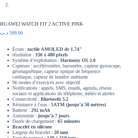
HUAWEI WATCH FIT 2 ACTIVE PINK
د.ت
599.00
Écran :
tactile AMOLED de 1.74″
résolution :
336 x 480 pixels
Système d’exploitation :
Harmony OS 2.0
Capteurs : accéléromètre, baromètre, capteur gyroscope,
géomagnétique, capteur optique de fréquence
cardiaque, capteur de lumière ambiante
96 modes d’exercices avec objectif
Notifications : appels, SMS, emails, agenda, réseau
sociaux et applications du téléphone, météo et alertes
Connectivité :
Bluetooth 5.2
Résistance à l’eau :
5ATM (jusqu’à 50 mètres)
Batterie :
292 mAh
Autonomie :
jusqu’à 7 jours
Durée de chargement :
65 minutes
Bracelet en silicone
Largeur du bracelet :
20 mm
Tour de poignet :
130 à 210 mm