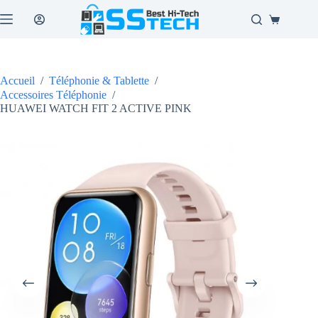
Passer
au
Panier
contenu
d’achat
Accueil
/
Téléphonie & Tablette
/
Accessoires Téléphonie
/
HUAWEI WATCH FIT 2 ACTIVE PINK