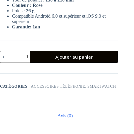
Couleur : Rose
Poids :
26 g
Compatible Android 6.0 et supérieur et iOS 9.0 et
supérieur
Garantie: 1an
quantité
Ajouter au panier
de
HUAWEI
WATCH
FIT
2
ACTIVE
CATÉGORIES :
ACCESSOIRES TÉLÉPHONIE
,
SMARTWATCH
PINK
Avis (0)