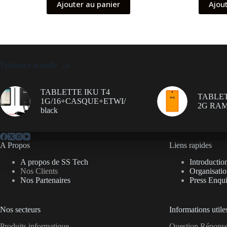
Ajouter au panier
Ajou
Tendance actuelle
TABLETTE IKU T4
TABLET
1G/16+CASQUE+ETWI/
2G RAM
black
A Propos
Liens rapides
A propos de SS Tech
Introductio
Nos Clients
Organisati
Nos Partenaires
Press Enqui
Nos secteurs
Informations utile
Produits informatique
Question Répon