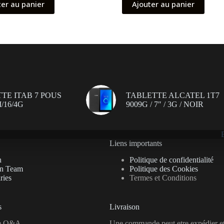
ter au panier
Ajouter au panier
TE ITAB 7 POUS
TABLETTE ALCATEL 1T7
/16/4G
9009G / 7″ / 3G / NOIR
Liens importants
n
Politique de confidentialité
on Team
Politique des Cookies
ries
Termes et Conditions
s
Livraison
se Q&A
Une commande peut etre expédier e