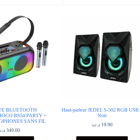
TE BLUETOOTH
Haut-parleur JEDEL S-502 RGB USB
OCO BS54 PARTY +
Noir
OPHONES SANS FIL
د.ت
19.90
د.
349.00