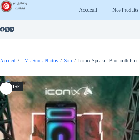
Passer
au
Accueuil
Nos Produits
contenu
Accueil
/
TV - Son - Photos
/
Son
/
Iconix Speaker Bluetooth Pro
ÉPUISÉ