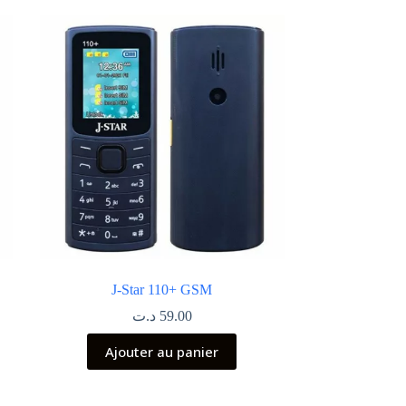
J-Star 110+ GSM
د.ت
59.00
Ajouter au panier