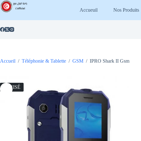
Passer
au
Accueuil
Nos Produits
contenu
Accueil
/
Téléphonie & Tablette
/
GSM
/
IPRO Shark II Gsm
ÉPUISÉ