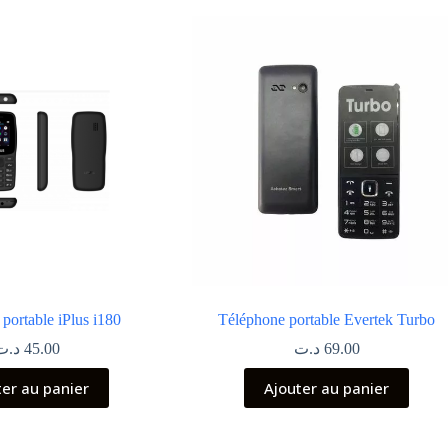
portable iPlus i180
Téléphone portable Evertek Turbo
د.ت
45.00
د.ت
69.00
ter au panier
Ajouter au panier