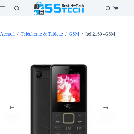
Passer
au
Panier
contenu
d’achat
Accueil
/
Téléphonie & Tablette
/
GSM
/
Itel 2160 -GSM