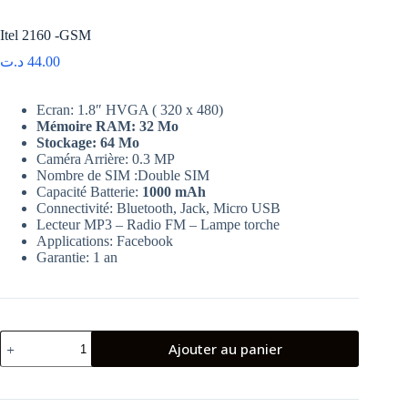
Itel 2160 -GSM
د.ت
44.00
Ecran: 1.8″ HVGA ( 320 x 480)
Mémoire RAM: 32 Mo
Stockage: 64 Mo
Caméra Arrière: 0.3 MP
Nombre de SIM :Double SIM
Capacité Batterie:
1000 mAh
Connectivité: Bluetooth, Jack, Micro USB
Lecteur MP3 – Radio FM – Lampe torche
Applications: Facebook
Garantie: 1 an
quantité
Ajouter au panier
de
Itel
2160
-