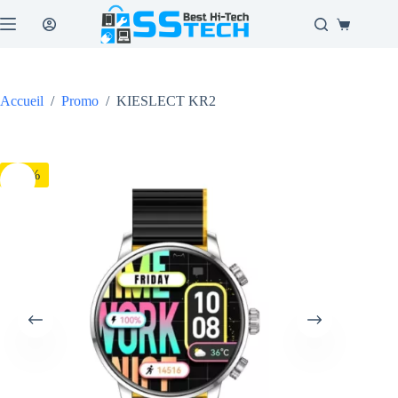
Passer
au
Panier
contenu
d’achat
Accueil
/
Promo
/
KIESLECT KR2
-13%