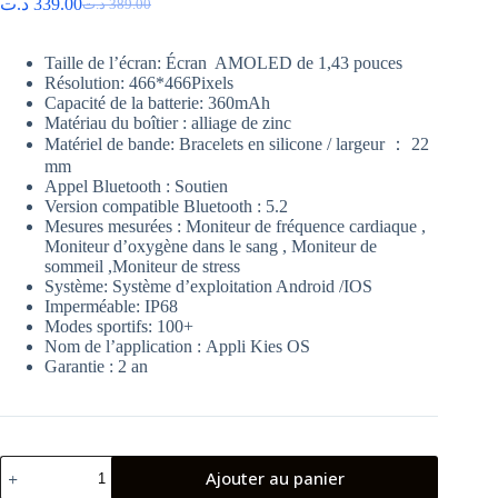
د.ت
339.00
د.ت
389.00
Le
Le
prix
prix
initial
actuel
Taille de l’écran:
Écran AMOLED de 1,43 pouces
était :
est :
Résolution: 466*466
Pixels
389.00 د.ت.
339.00 د.ت.
Capacité de la batterie: 360
mAh
Matériau du boîtier : alliage de zinc
Matériel de bande: Bracelets en silicone / largeur ： 22
mm
Appel Bluetooth :
Soutien
Version compatible Bluetooth :
5.2
Mesures mesurées :
Moniteur de fréquence cardiaque ,
Moniteur d’oxygène dans le sang , Moniteur de
sommeil ,Moniteur de stress
Système:
Système d’exploitation Android /IOS
Imperméable:
IP68
Modes sportifs:
100+
Nom de l’application :
Appli Kies OS
Garantie : 2 an
quantité
Ajouter au panier
de