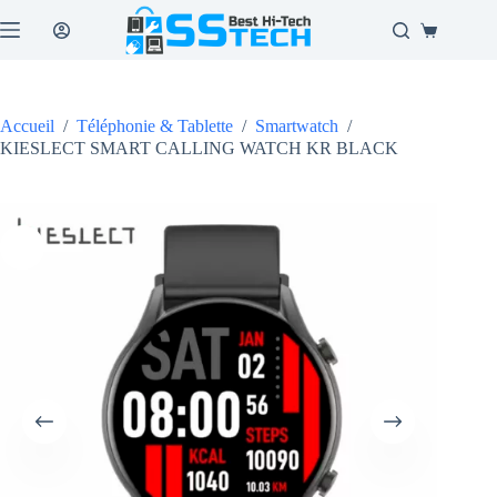
Passer
au
Panier
contenu
d’achat
Accueil
/
Téléphonie & Tablette
/
Smartwatch
/
KIESLECT SMART CALLING WATCH KR BLACK