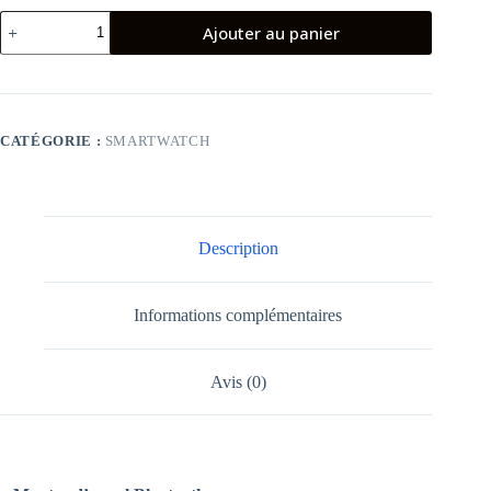
quantité
Ajouter au panier
de
KIESLECT
SMART
CALLING
WATCH
KR
CATÉGORIE :
SMARTWATCH
BLACK
Description
Informations complémentaires
Avis (0)