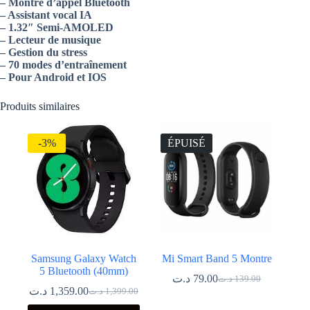
– Montre d’appel Bluetooth
– Assistant vocal IA
– 1.32″ Semi-AMOLED
– Lecteur de musique
– Gestion du stress
– 70 modes d’entraînement
– Pour Android et IOS
Produits similaires
-3%
ÉPUISÉ
Samsung Galaxy Watch
Mi Smart Band 5 Montre
5 Bluetooth (40mm)
د.ت
79.00
د.ت
139.00
Le
Le
د.ت
1,359.00
د.ت
1,399.00
Le
Le
prix
prix
prix
prix
initial
actuel