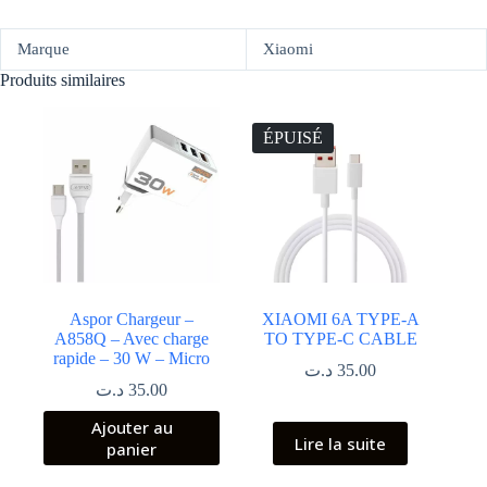
Marque
Xiaomi
Produits similaires
ÉPUISÉ
Aspor Chargeur –
XIAOMI 6A TYPE-A
A858Q – Avec charge
TO TYPE-C CABLE
rapide – 30 W – Micro
د.ت
35.00
د.ت
35.00
Ajouter au
Lire la suite
panier