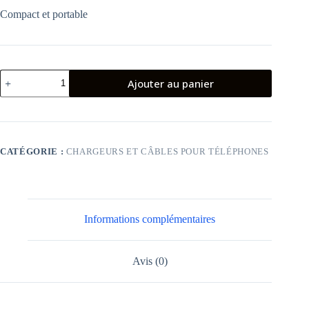
Compact et portable
quantité
Ajouter au panier
de
Mi
33W
Wall
Charger
(Type-
CATÉGORIE :
CHARGEURS ET CÂBLES POUR TÉLÉPHONES
A
+
Type-
C)
Informations complémentaires
Avis (0)