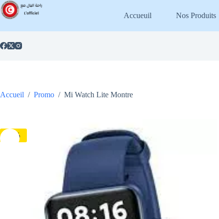
Passer
au
Accueuil
Nos Produits
contenu
Accueil
/
Promo
/
Mi Watch Lite Montre
-2%