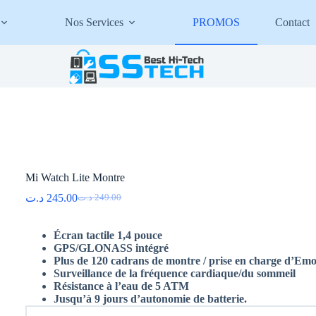
Nos Services
PROMOS
Contact
Mi Watch Lite Montre
د.ت
245.00
د.ت
249.00
Le
Le
prix
prix
initial
actuel
Écran tactile 1,4 pouce
était :
est :
GPS/GLONASS intégré
249.00 د.ت.
245.00 د.ت.
Plus de 120 cadrans de montre /
prise en charge d’Emo
Surveillance de la fréquence
cardiaque/du sommeil
Résistance à
l’eau de 5 ATM
Jusqu’à 9 jours
d’autonomie de batterie.