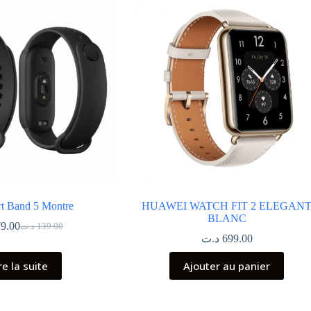
t Band 5 Montre
HUAWEI WATCH FIT 2 ELEGAN
BLANC
79.00
د.ت
139.00
Le
Le
د.ت
699.00
prix
prix
initial
actuel
re la suite
Ajouter au panier
était :
est :
139.00 د.ت.
79.00 د.ت.