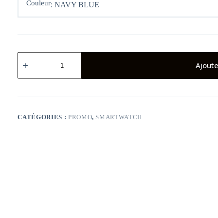
Couleur
: NAVY BLUE
quantité
de
Ajoute
Mi
Watch
Lite
Montre
CATÉGORIES :
PROMO
,
SMARTWATCH