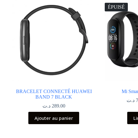
ÉPUISÉ
BRACELET CONNECTÉ HUAWEI
Mi Smar
BAND 7 BLACK
د.ت
د.ت
289.00
Ajouter au panier
Li