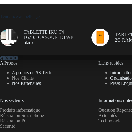
Tendance actuelle
TABLETTE IKU T4
TABLET
1G/16+CASQUE+ETWI/
2G RAM
black
A Propos
Liens rapides
A propos de SS Tech
Introductio
Nos Clients
Organisati
Nos Partenaires
Press Enqui
Nos secteurs
Informations utile
Produits informatique
Question Répon
Réparation Smartphone
Actualités
Réparation PC
Technologie
Sécurité