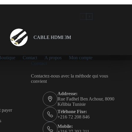
CABLE HDMI 3M
Boutique
Contact
A propos
Mon compte
Contact
Contactez-nous avec la méthode qui vous
convient
Addresse:
Rue Fadhel Ben Achour, 8090
Kélibia Tunisie
t payer
Téléhone Fixe:
+216 72 208 846
s
Mobile:
+216 27 202 211