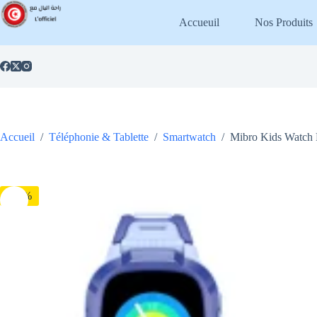
Passer
au
Accueuil
Nos Produits
contenu
Accueil
/
Téléphonie & Tablette
/
Smartwatch
/
Mibro Kids Watch
-13%