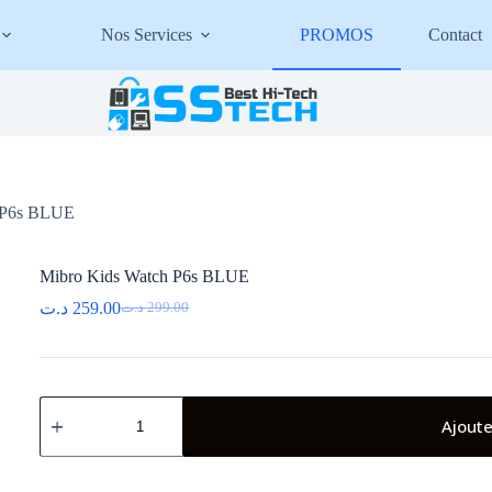
Nos Services
PROMOS
Contact
 P6s BLUE
Mibro Kids Watch P6s BLUE
د.ت
259.00
د.ت
299.00
Le
Le
prix
prix
initial
actuel
était :
est :
299.00 د.ت.
259.00 د.ت.
quantité
de
Ajoute
Mibro
Kids
Watch