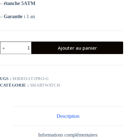
–
étanche 5ATM
–
Garantie :
1 an
quantité
Ajouter au panier
de
Montre
Connectée
Mibro
Lite
3
UGS :
MIBRO-LT3PRO-G
Pro
CATÉGORIE :
SMARTWATCH
Gris
Description
Informations complémentaires