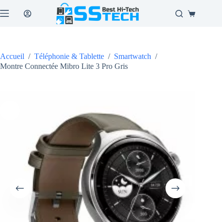
Passer
au
Panier
contenu
d’achat
Accueil
/
Téléphonie & Tablette
/
Smartwatch
/
Montre Connectée Mibro Lite 3 Pro Gris