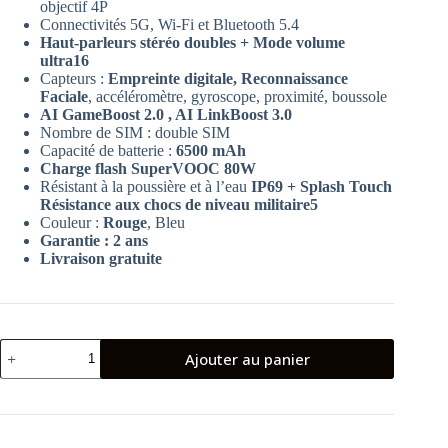
objectif 4P
Connectivités 5G, Wi-Fi et Bluetooth 5.4
Haut-parleurs stéréo doubles + Mode volume
ultra16
Capteurs :
Empreinte digitale, Reconnaissance
Faciale
, accéléromètre, gyroscope, proximité, boussole
AI GameBoost 2.0 , AI LinkBoost 3.0
Nombre de SIM : double SIM
Capacité de batterie :
6500 mAh
Charge flash SuperVOOC 80W
Résistant à la poussière et à l’eau
IP69 + Splash Touch
Résistance aux chocs de niveau militaire5
Couleur :
Rouge
, Bleu
Garantie : 2 ans
Livraison gratuite
quantité
Ajouter au panier
de
Oppo
A6
Pro
5G
8Go