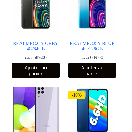
REALMEC25Y GREY
REALMEC25Y BLUE
4G/64GB
4G/128GB
د.ت
589.00
د.ت
639.00
Ajouter au
Ajouter au
panier
panier
-10%