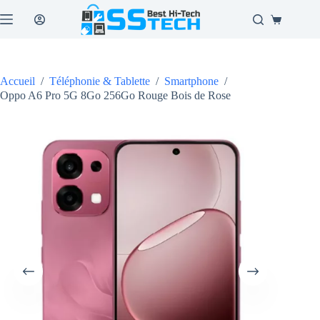
Passer
au
Panier
contenu
d’achat
Accueil
/
Téléphonie & Tablette
/
Smartphone
/
Oppo A6 Pro 5G 8Go 256Go Rouge Bois de Rose