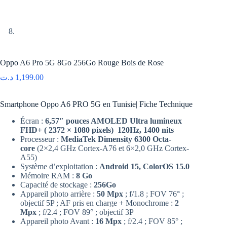
Oppo A6 Pro 5G 8Go 256Go Rouge Bois de Rose
د.ت
1,199.00
Smartphone Oppo A6 PRO 5G en Tunisie| Fiche Technique
Écran :
6,57″ pouces AMOLED Ultra lumineux
FHD+ ( 2372 × 1080 pixels) 120Hz, 1400 nits
Processeur :
MediaTek Dimensity 6300 Octa-
core
(2×2,4 GHz Cortex-A76 et 6×2,0 GHz Cortex-
A55)
Système d’exploitation :
Android 15, ColorOS 15.0
Mémoire RAM :
8 Go
Capacité de stockage :
256Go
Appareil photo arrière :
50 Mpx
; f/1.8 ; FOV 76° ;
objectif 5P ; AF pris en charge + Monochrome :
2
Mpx
; f/2.4 ; FOV 89° ; objectif 3P
Appareil photo Avant :
16 Mpx
; f/2.4 ; FOV 85° ;