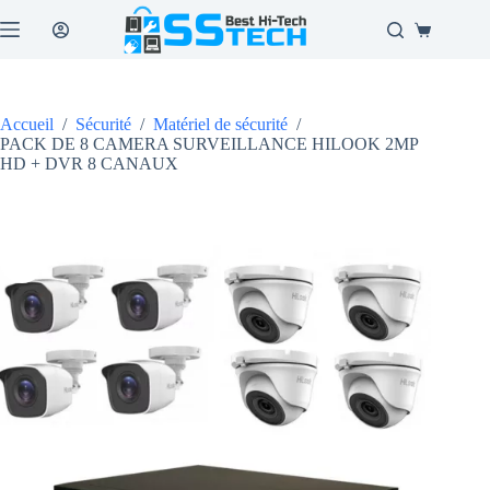
Passer
au
Panier
contenu
d’achat
Accueil
/
Sécurité
/
Matériel de sécurité
/
PACK DE 8 CAMERA SURVEILLANCE HILOOK 2MP
HD + DVR 8 CANAUX