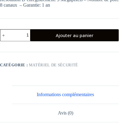
8 canaux – Garantie: 1 an
quantité
Ajouter au panier
de
PACK
DE
8
CAMERA
SURVEILLANCE
CATÉGORIE :
MATÉRIEL DE SÉCURITÉ
HILOOK
2MP
HD
+
DVR
8
Informations complémentaires
CANAUX
Avis (0)