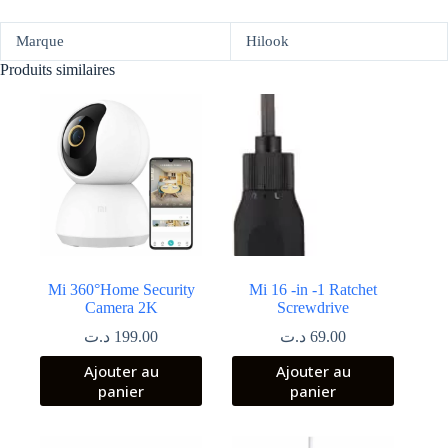
Marque
Hilook
Produits similaires
Mi 360°Home Security
Mi 16 -in -1 Ratchet
Camera 2K
Screwdrive
د.ت
199.00
د.ت
69.00
Ajouter au
Ajouter au
panier
panier