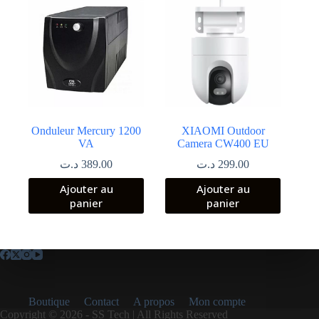
Onduleur Mercury 1200
XIAOMI Outdoor
VA
Camera CW400 EU
د.ت
389.00
د.ت
299.00
Ajouter au
Ajouter au
panier
panier
Boutique
Contact
A propos
Mon compte
Copyright © 2026 - SS Tech | All Rights Reserved