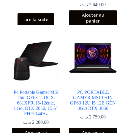
د.ت
2,649.00
Ajouter au
Lire la suite
panier
Pc Portable Gamer MSI
PC PORTABLE
Thin GF63 12UCX-
GAMER MSI THIN
681XFR, I5-12ème,
GF63 12U I5 12È GÉN
8Go, RTX 2050, 15.6″
8GO RTX 3050
FHD 144Hz
د.ت
2,759.00
د.ت
2,280.00
Ajouter au
Ajouter au