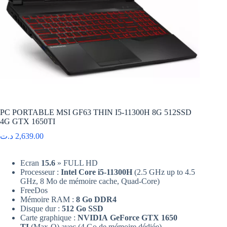
PC PORTABLE MSI GF63 THIN I5-11300H 8G 512SSD
4G GTX 1650TI
د.ت
2,639.00
Ecran
15.6
» FULL HD
Processeur :
Intel Core i5-11300H
(2.5 GHz up to 4.5
GHz, 8 Mo de mémoire cache, Quad-Core)
FreeDos
Mémoire RAM :
8 Go DDR4
Disque dur :
512 Go SSD
Carte graphique :
NVIDIA GeForce GTX 1650
TI
(Max-Q) avec (4 Go de mémoire dédiée)