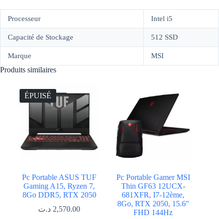
Processeur
Intel i5
Capacité de Stockage
512 SSD
Marque
MSI
Produits similaires
ÉPUISÉ
Pc Portable ASUS TUF
Pc Portable Gamer MSI
Gaming A15, Ryzen 7,
Thin GF63 12UCX-
8Go DDR5, RTX 2050
681XFR, I7-12ème,
8Go, RTX 2050, 15.6″
د.ت
2,570.00
FHD 144Hz