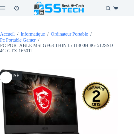
Passer
au
Panier
contenu
d’achat
Accueil
/
Informatique
/
Ordinateur Portable
/
Pc Portable Gamer
/
PC PORTABLE MSI GF63 THIN I5-11300H 8G 512SSD
4G GTX 1650TI
ÉPUISÉ