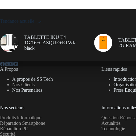
Tendance actuelle
TABLETTE IKU T4
TABLET
1G/16+CASQUE+ETWI/
2G RAM
black
A Propos
Liens rapides
A propos de SS Tech
Introductio
Nos Clients
Organisati
Nos Partenaires
Press Enqui
Nos secteurs
Informations utile
Produits informatique
Question Répon
Réparation Smartphone
Actualités
Réparation PC
Technologie
Sécurité