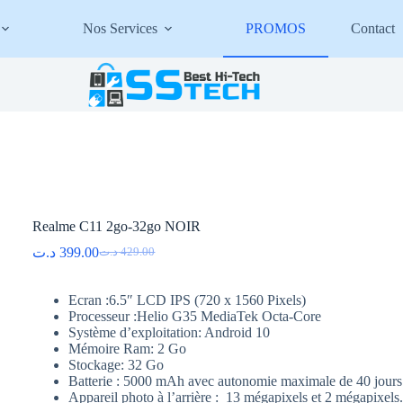
Nos Services
PROMOS
Contact
Realme C11 2go-32go NOIR
د.ت
399.00
د.ت
429.00
Le
Le
prix
prix
initial
actuel
Ecran :6.5″ LCD IPS (720 x 1560 Pixels)
était :
est :
Processeur :Helio G35 MediaTek Octa-Core
429.00 د.ت.
399.00 د.ت.
Système d’exploitation: Android 10
Mémoire Ram: 2 Go
Stockage: 32 Go
Batterie : 5000 mAh avec autonomie maximale de 40 jours 
Appareil photo à l’arrière : 13 mégapixels et 2 mégapixels