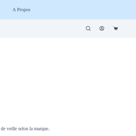
A Propos
Panier
d’achat
de veille selon la marque.
.