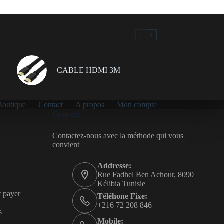
CABLE HDMI 3M
Boutique
Contact
A propos
Mon compte
Contact
Contactez-nous avec la méthode qui vous
convient
Addresse:
Rue Fadhel Ben Achour, 8090
Kélibia Tunisie
t payer
Téléhone Fixe:
+216 72 208 846
s
Mobile: