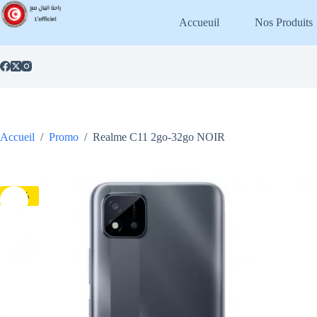
Passer
au
Accueuil
Nos Produits
contenu
Accueil
/
Promo
/
Realme C11 2go-32go NOIR
-7%