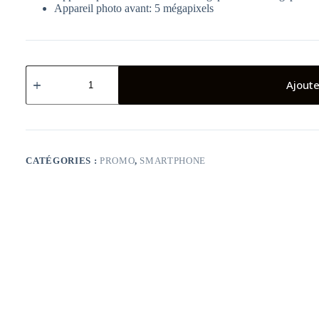
Appareil photo avant: 5 mégapixels
quantité
de
Ajoute
Realme
C11
2go-
32go
NOIR
CATÉGORIES :
PROMO
,
SMARTPHONE