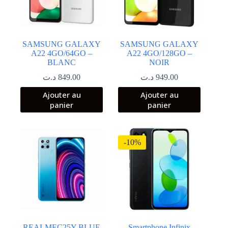
SAMSUNG GALAXY
SAMSUNG GALAXY
A22 4GO/64GO –
A22 4GO/128GO –
BLANC
NOIR
د.ت
849.00
د.ت
949.00
Ajouter au
Ajouter au
panier
panier
-10%
REALMEC25Y BLUE
Smartphone Infinix