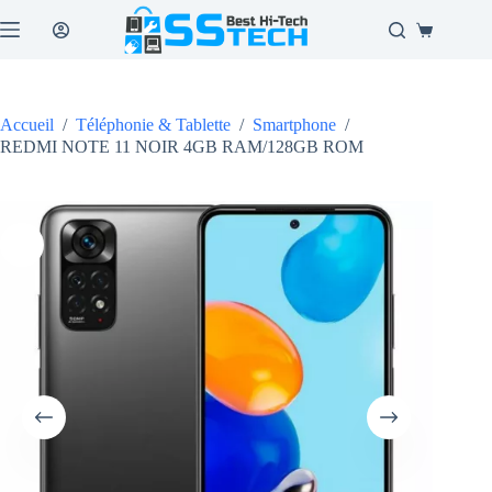
Passer
au
Panier
contenu
d’achat
Accueil
/
Téléphonie & Tablette
/
Smartphone
/
REDMI NOTE 11 NOIR 4GB RAM/128GB ROM