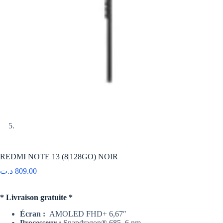
REDMI NOTE 13 (8|128GO) NOIR
د.ت
809.00
* Livraison gratuite *
Écran :
AMOLED FHD+ 6,67″
Processeur :
Snapdragon® 685, 6 nm