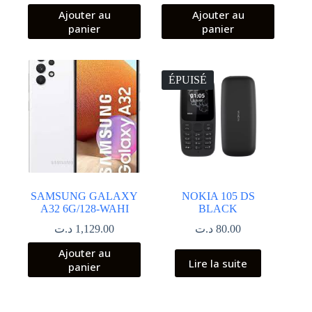
prix
prix
Ajouter au
Ajouter au
initial
actuel
panier
panier
était :
est :
999.00 د.ت.
979.00 د.ت.
ÉPUISÉ
SAMSUNG GALAXY
NOKIA 105 DS
A32 6G/128-WAHI
BLACK
د.ت
1,129.00
د.ت
80.00
Ajouter au
Lire la suite
panier