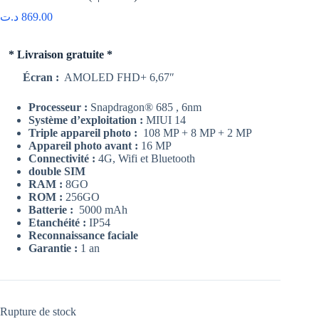
د.ت
869.00
* Livraison gratuite *
Écran :
AMOLED FHD+ 6,67″
Processeur :
Snapdragon® 685 , 6nm
Système d’exploitation :
MIUI 14
Triple appareil photo :
108 MP + 8 MP + 2 MP
Appareil photo avant :
16 MP
Connectivité :
4G, Wifi et Bluetooth
double SIM
RAM :
8GO
ROM :
256GO
Batterie :
5000 mAh
Etanchéité :
IP54
Reconnaissance faciale
Garantie :
1 an
Rupture de stock