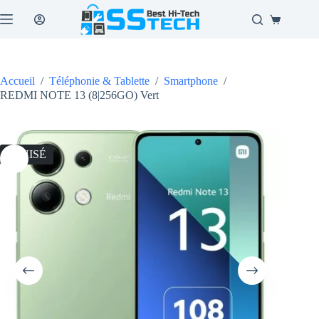
Passer
au
Panier
contenu
d’achat
Accueil
/
Téléphonie & Tablette
/
Smartphone
/
REDMI NOTE 13 (8|256GO) Vert
ÉPUISÉ