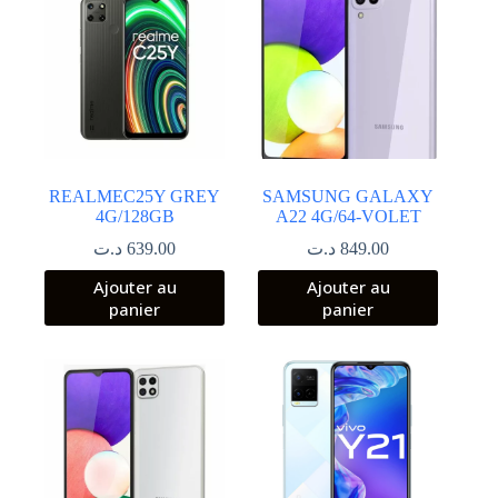
REALMEC25Y GREY
SAMSUNG GALAXY
4G/128GB
A22 4G/64-VOLET
د.ت
639.00
د.ت
849.00
Ajouter au
Ajouter au
panier
panier