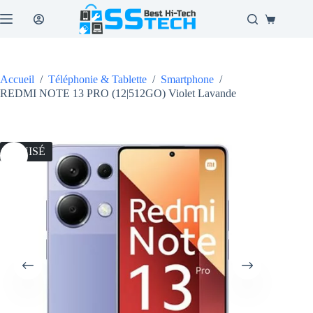
Passer
au
Panier
contenu
d’achat
Accueil
/
Téléphonie & Tablette
/
Smartphone
/
REDMI NOTE 13 PRO (12|512GO) Violet Lavande
ÉPUISÉ