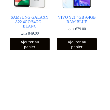
SAMSUNG GALAXY
VIVO Y21 4GB /64GB
A22 4GO/64GO –
RAM BLUE
BLANC
د.ت
679.00
د.ت
849.00
Ajouter au
Ajouter au
panier
panier