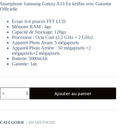
Smartphone Samsung Galaxy A13 En kelibia avec Garantie
Officielle
Ecran :6.6 pouces TFT LCD
Mémoire RAM : 4go
Capacité de Stockage: 128go
Processeur : Octa Core (2,2 GHz + 2 GHz)
Appareil Photo Avant: 5 mégapixels
Appareil Photo Arrière : 50 mégapixels +2
mégapixels+2 mégapixels
Batterie: 5000mAh
Garantie: 1an
quantité
Ajouter au panier
de
SAMSUNG
GALAXY
A13
balck
(4+128)
CATÉGORIE :
SMARTPHONE