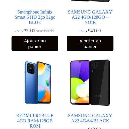
Smartphone Infinix
SAMSUNG GALAXY
Smart 6 HD 2go 32go
A22 4GO/128GO –
BLUE
NOIR
د.ت
359.00
د.ت
949.00
د.ت
399.00
Le
Le
prix
prix
Ajouter au
Ajouter au
initial
actuel
panier
panier
était :
est :
399.00 د.ت.
359.00 د.ت.
REDMI 10C BLUE
SAMSUNG GALAXY
4GB RAM/128GB
A22 4G/64-BLACK
ROM