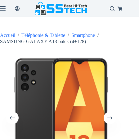
Passer
au
Panier
contenu
d’achat
Accueil
/
Téléphonie & Tablette
/
Smartphone
/
SAMSUNG GALAXY A13 balck (4+128)