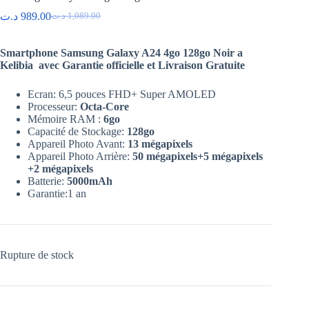
د.ت
989.00
د.ت
1,089.00
Le
Le
prix
prix
initial
actuel
Smartphone Samsung Galaxy A24 4go 128go Noir a
était :
est :
Kelibia avec Garantie officielle et Livraison Gratuite
1,089.00 د.ت.
989.00 د.ت.
Ecran: 6,5 pouces FHD+ Super AMOLED
Processeur:
Octa-Core
Mémoire RAM :
6go
Capacité de Stockage:
128go
Appareil Photo Avant:
13 mégapixels
Appareil Photo Arrière:
50 mégapixels+5 mégapixels
+2 mégapixels
Batterie:
5000mAh
Garantie:1 an
Rupture de stock