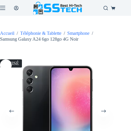
Passer
au
Panier
contenu
d’achat
Accueil
/
Téléphonie & Tablette
/
Smartphone
/
Samsung Galaxy A24 6go 128go 4G Noir
ÉPUISÉ