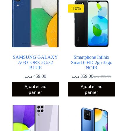
-10%
SAMSUNG GALAXY
Smartphone Infinix
A03 CORE 2G/32
Smart 6 HD 2go 32go
BLUE
NOIR
د.ت
459.00
د.ت
359.00
د.ت
399.00
Le
Le
prix
prix
Ajouter au
Ajouter au
initial
actuel
panier
panier
était :
est :
399.00 د.ت.
359.00 د.ت.