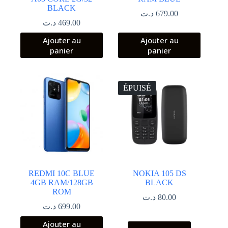
BLACK
د.ت
679.00
د.ت
469.00
Ajouter au
Ajouter au
panier
panier
ÉPUISÉ
REDMI 10C BLUE
NOKIA 105 DS
4GB RAM/128GB
BLACK
ROM
د.ت
80.00
د.ت
699.00
Ajouter au