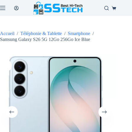
Passer
au
Panier
contenu
d’achat
Accueil
/
Téléphonie & Tablette
/
Smartphone
/
Samsung Galaxy S26 5G 12Go 256Go Ice Blue