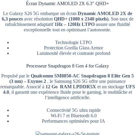
Écran Dynamic AMOLED 2X 6.3″ QHD+
Le Galaxy S26 5G embarque un écran
Dynamic AMOLED 2X de
6,3 pouces
avec résolution
QHD+ (1080 x 2340 pixels)
. Son taux de
rafraîchissement adaptatif
1Hz – 120Hz LTPO
assure une fluidité
exceptionnelle tout en optimisant l’autonomie.
Technologie LTPO
Protection Gorilla Glass Armor
Luminosité élevée et contraste profond
Processeur Snapdragon 8 Gen 4 for Galaxy
Propulsé par le
Qualcomm SM8850-AC Snapdragon 8 Elite Gen 5
(3 nm) – Exynos 2
, le Samsung S26 5G offre une puissance
remarquable. Associé à
12 Go RAM LPDDR5X
et un stockage
UFS
4.0
, il garantit une expérience fluide pour le gaming, le multitâche et
l’intelligence artificielle.
Connectivité 5G ultra rapide
Wi-Fi 7 et Bluetooth 6.0
Performances optimisées pour IA