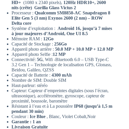
HD+
(1080 x 2340 pixels),
120Hz HDR10+, 2600
nits (crête)
Gorilla Glass Victus 2
Processeur :
Qualcomm SM8850-AC Snapdragon 8
Elite Gen 5 (3 nm) Exynos 2600 (2 nm) – ROW
Delta core
Système d’exploitation :
Android 16, jusqu’à 7 mises
à jour majeures d’Android, One UI 8.5
Mémoire RAM :
12Go
Capacité de Stockage :
256Go
Appareil photo arrière :
50.0 MP + 10.0 MP + 12.0 MP
Appareil photo Selfie :
12 MP
Connectivité:
5G
, Wifi -Bluetooth 6.0 – USB Type-C
3.2 Gen 1 – Technologie de localisation GPS, Glonass,
Beidou, Galileo, QZSS
Capacité de Batterie :
4300 mAh
Nombre de SIM: Double SIM
Haut-parleur: stéréo
Capteur: Capteur d’empreintes digitales (sous l’écran,
ultrasonique), accéléromètre, gyroscope, capteur de
proximité, boussole, baromètre
Résistant à l’eau et à La poussière
IP68 (jusqu’à 1,5 m
pendant 30 min)
Couleur :
Ice Blue
, Blanc, Violet Cobalt,Noir
Garantie : 1 an
Livraison Gratuite