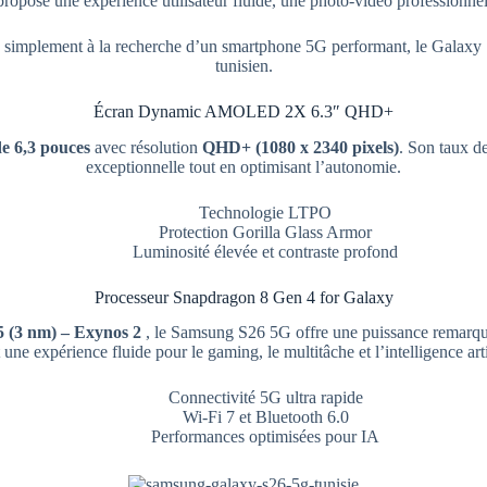
propose une expérience utilisateur fluide, une photo-vidéo professionnell
 simplement à la recherche d’un smartphone 5G performant, le Galaxy 
tunisien.
Écran Dynamic AMOLED 2X 6.3″ QHD+
 6,3 pouces
avec résolution
QHD+ (1080 x 2340 pixels)
. Son taux d
exceptionnelle tout en optimisant l’autonomie.
Technologie LTPO
Protection Gorilla Glass Armor
Luminosité élevée et contraste profond
Processeur Snapdragon 8 Gen 4 for Galaxy
 (3 nm) – Exynos 2
, le Samsung S26 5G offre une puissance remarqu
 une expérience fluide pour le gaming, le multitâche et l’intelligence arti
Connectivité 5G ultra rapide
Wi-Fi 7 et Bluetooth 6.0
Performances optimisées pour IA