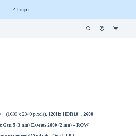
A Propos
Panier
d’achat
D+
(1080 x 2340 pixels),
120Hz HDR10+, 2600
 Gen 5 (3 nm) Exynos 2600 (2 nm) – ROW
jour majeures d’Android, One UI 8.5