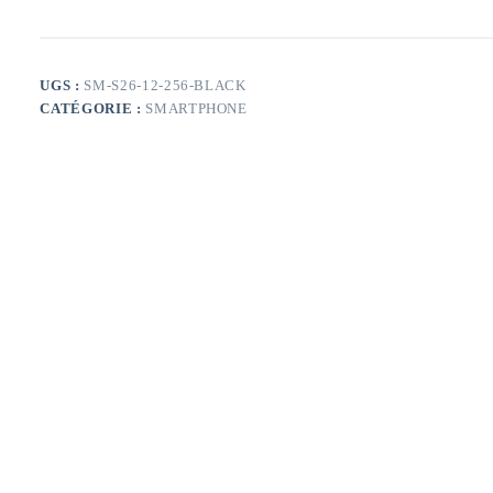
Galaxy
S26
5G
12Go
256Go
UGS :
SM-S26-12-256-BLACK
Noir
CATÉGORIE :
SMARTPHONE