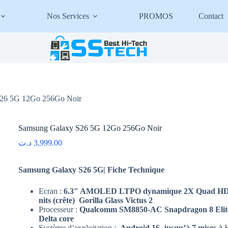
Nos Services
PROMOS
Contact
26 5G 12Go 256Go Noir
Samsung Galaxy S26 5G 12Go 256Go Noir
د.ت
3,999.00
Samsung Galaxy S26 5G| Fiche Technique
Ecran :
6.3″ AMOLED
LTPO
dynamique 2X Quad H
nits (crête)
Gorilla Glass Victus 2
Processeur :
Qualcomm SM8850-AC Snapdragon 8 Elite
Delta core
Système d’exploitation :
Android 16, jusqu’à 7 mises à 