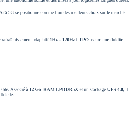
e, une autonomie solide et des mises à jour logicielles longues durées.
S26 5G se positionne comme l’un des meilleurs choix sur le marché
e rafraîchissement adaptatif
1Hz – 120Hz LTPO
assure une fluidité
able. Associé à
12 Go RAM LPDDR5X
et un stockage
UFS 4.0
, il
ficielle.