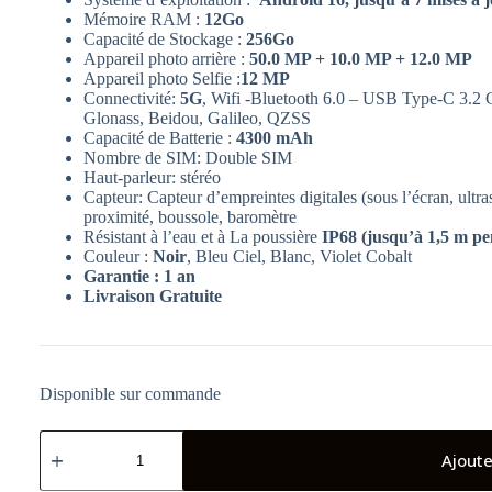
Mémoire RAM :
12Go
Capacité de Stockage :
256Go
Appareil photo arrière :
50.0 MP + 10.0 MP + 12.0 MP
Appareil photo Selfie :
12 MP
Connectivité:
5G
, Wifi -Bluetooth 6.0 – USB Type-C 3.2 
Glonass, Beidou, Galileo, QZSS
Capacité de Batterie :
4300 mAh
Nombre de SIM: Double SIM
Haut-parleur: stéréo
Capteur: Capteur d’empreintes digitales (sous l’écran, ultr
proximité, boussole, baromètre
Résistant à l’eau et à La poussière
IP68 (jusqu’à 1,5 m p
Couleur :
Noir
, Bleu Ciel, Blanc, Violet Cobalt
Garantie : 1 an
Livraison Gratuite
Disponible sur commande
quantité
de
Ajoute
Samsung